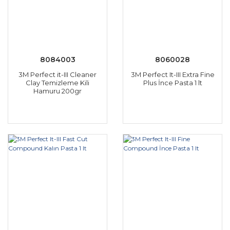
8084003
8060028
3M Perfect it-III Cleaner
3M Perfect It-III Extra Fine
Clay Temizleme Kili
Plus İnce Pasta 1 lt
Hamuru 200gr