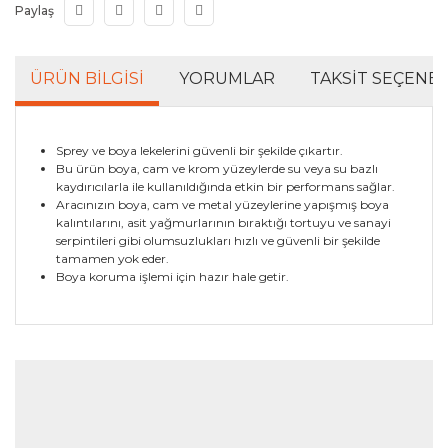
Paylaş
ÜRÜN BILGISI
YORUMLAR
TAKSIT SEÇENEK
Sprey ve boya lekelerini güvenli bir şekilde çıkartır.
Bu ürün boya, cam ve krom yüzeylerde su veya su bazlı
kaydırıcılarla ile kullanıldığında etkin bir performans sağlar.
Aracınızın boya, cam ve metal yüzeylerine yapışmış boya
kalıntılarını, asit yağmurlarının bıraktığı tortuyu ve sanayi
serpintileri gibi olumsuzlukları hızlı ve güvenli bir şekilde
tamamen yok eder.
Boya koruma işlemi için hazır hale getir.
Bu ürünün fiyat bilgisi, resim, ürün açıklamalarında ve
diğer konularda yetersiz gördüğünüz noktaları öneri
Bu ürüne ilk yorumu siz yapın!
formunu kullanarak tarafımıza iletebilirsiniz.
Görüş ve önerileriniz için teşekkür ederiz.
Yorum Yaz
Ürün resmi kalitesiz, bozuk veya görüntülenemiyor.