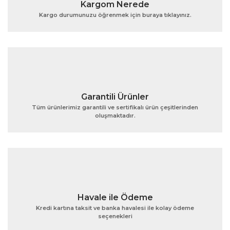
Kargom Nerede
Ürün açıklamasında eksik bilgiler bulunuyor.
Kargo durumunuzu öğrenmek için buraya tıklayınız.
Ürün bilgilerinde hatalar bulunuyor.
Ürün fiyatı diğer sitelerden daha pahalı.
Bu ürüne benzer farklı alternatifler olmalı.
Garantili Ürünler
Tüm ürünlerimiz garantili ve sertifikalı ürün çeşitlerinden
oluşmaktadır.
Gönder
Havale ile Ödeme
Kredi kartına taksit ve banka havalesi ile kolay ödeme
seçenekleri