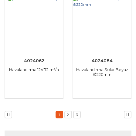
4024062
4024084
Havalandırma 12V 72 m³/h
Havalandırma Solar Beyaz
Ø220mm
1
2
3