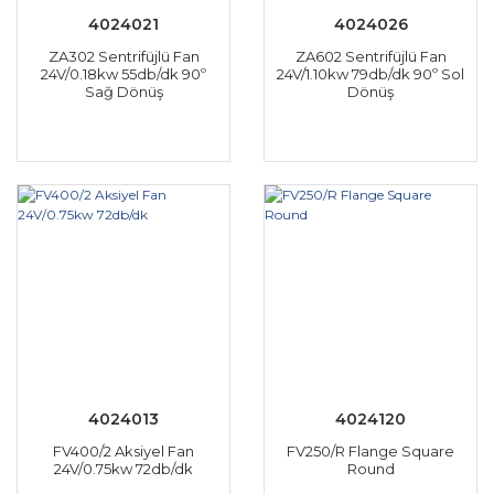
4024021
4024026
ZA302 Sentrifüjlü Fan
ZA602 Sentrifüjlü Fan
24V/0.18kw 55db/dk 90º
24V/1.10kw 79db/dk 90º Sol
Sağ Dönüş
Dönüş
4024013
4024120
FV400/2 Aksiyel Fan
FV250/R Flange Square
24V/0.75kw 72db/dk
Round