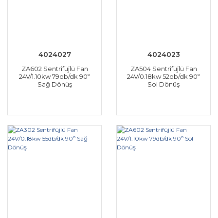
4024027
4024023
ZA602 Sentrifüjlü Fan
ZA504 Sentrifüjlü Fan
24V/1.10kw 79db/dk 90º
24V/0.18kw 52db/dk 90º
Sağ Dönüş
Sol Dönüş