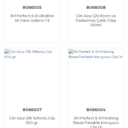
8066005
8066008
3M Perfect It-III Ultrafine
Clin Azur 220 Krom ve
SE Hare Giderici 1 lt
Paslanmaz Çelik Cilası
100ml
8066007
8066004
Clin Azur 218 Teflonlu Cila
3M Perfect It-III Finishing
500 gr.
Blaze Parlaklık Koruyucu
Cila 1 lt