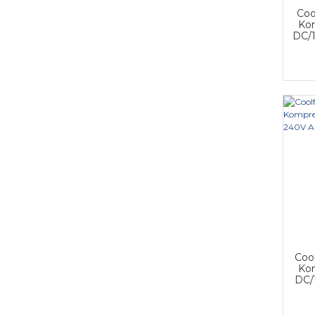
Coo
Kom
DC/1
Coo
Kom
DC/