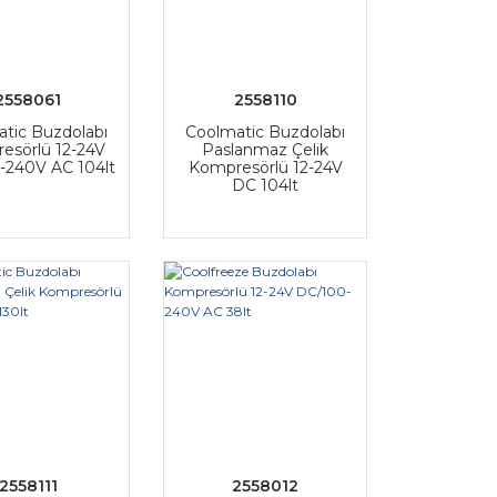
2558061
2558110
tic Buzdolabı
Coolmatic Buzdolabı
esörlü 12-24V
Paslanmaz Çelik
-240V AC 104lt
Kompresörlü 12-24V
DC 104lt
2558111
2558012