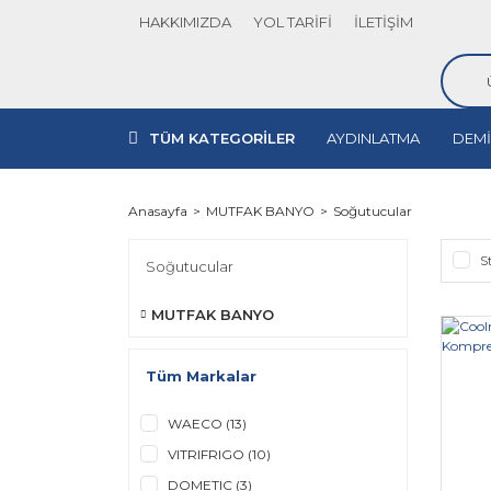
HAKKIMIZDA
YOL TARİFİ
İLETİŞİM
TÜM KATEGORİLER
AYDINLATMA
DEMİ
Anasayfa
MUTFAK BANYO
Soğutucular
S
Soğutucular
MUTFAK BANYO
Tüm Markalar
WAECO (13)
VITRIFRIGO (10)
DOMETIC (3)