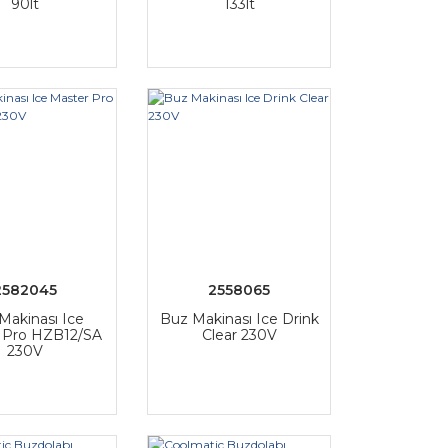
90lt
133lt
2582045
2558065
Makinası Ice
Buz Makinası Ice Drink
 Pro HZB12/SA
Clear 230V
230V