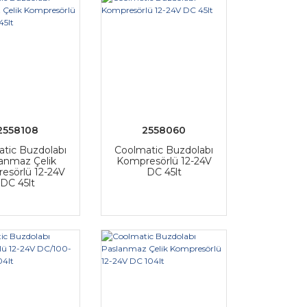
2558108
2558060
tic Buzdolabı
Coolmatic Buzdolabı
anmaz Çelik
Kompresörlü 12-24V
esörlü 12-24V
DC 45lt
DC 45lt