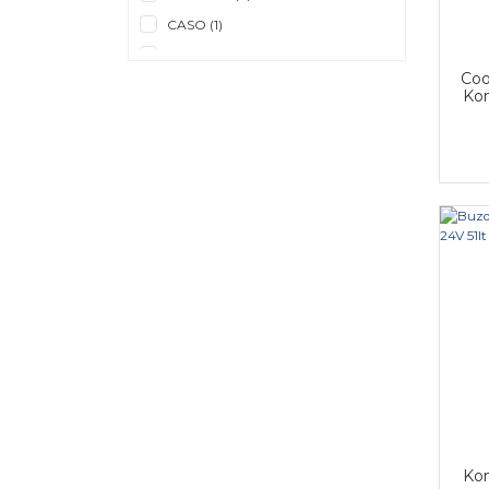
CASO (1)
ISOTHERM (1)
Coo
Kom
Kom