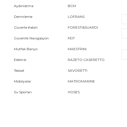
Aydınlatma
BCM
Demirleme
LOFRANS
Güverte Kabin
FORESTI&SUARDI
Güvenlik Navigasyon
FEIT
Mutfak Banyo
MAESTRINI
Elektrik
RAZETO CASERETTO
Tesisat
SAVORETTI
Mobilyalar
MATROMARINE
Su Sporları
HOSES