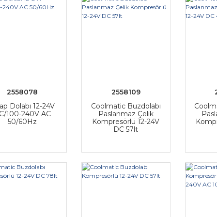
2558078
2558109
ap Dolabı 12-24V
Coolmatic Buzdolabı
Coolma
C/100-240V AC
Paslanmaz Çelik
Pasl
50/60Hz
Kompresörlü 12-24V
Kompr
DC 57lt