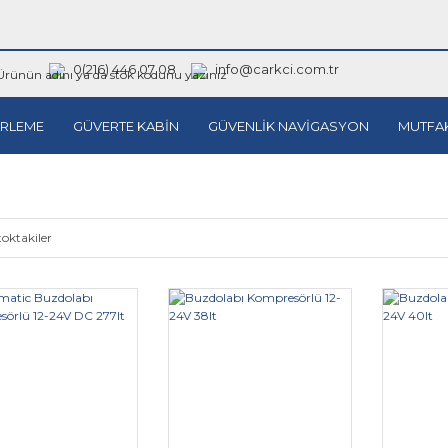
0(216) 446 07 08
info@carkci.com.tr
RLEME
GÜVERTE KABİN
GÜVENLİK NAVİGASYON
MUTFA
toktakiler