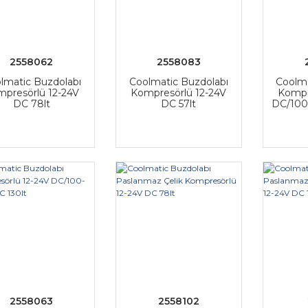
2558062
2558083
lmatic Buzdolabı
Coolmatic Buzdolabı
Coolma
presörlü 12-24V
Kompresörlü 12-24V
Kompr
DC 78lt
DC 57lt
DC/100
2558063
2558102