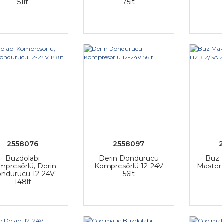
51lt
75lt
2558076
2558097
Buzdolabı
Derin Dondurucu
Buz 
mpresörlü, Derin
Kompresörlü 12-24V
Master
ndurucu 12-24V
56lt
148lt