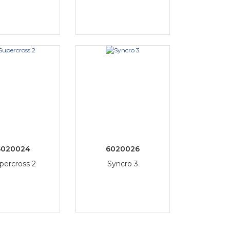
6020024
6020026
percross 2
Syncro 3