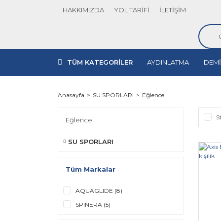
HAKKIMIZDA
YOL TARİFİ
İLETİŞİM
TÜM KATEGORİLER
AYDINLATMA
DEMİ
Anasayfa
SU SPORLARI
Eğlence
S
Eğlence
SU SPORLARI
Tüm Markalar
AQUAGLIDE (8)
SPINERA (5)