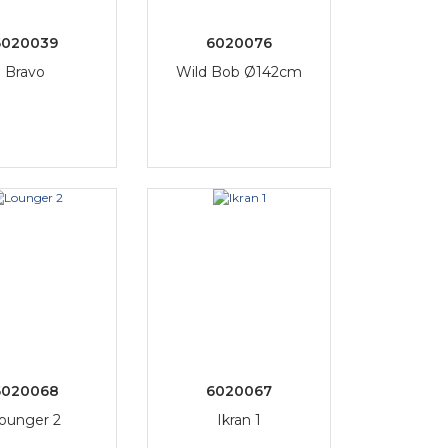
6020039
6020076
Bravo
Wild Bob Ø142cm
6020068
6020067
ounger 2
Ikran 1