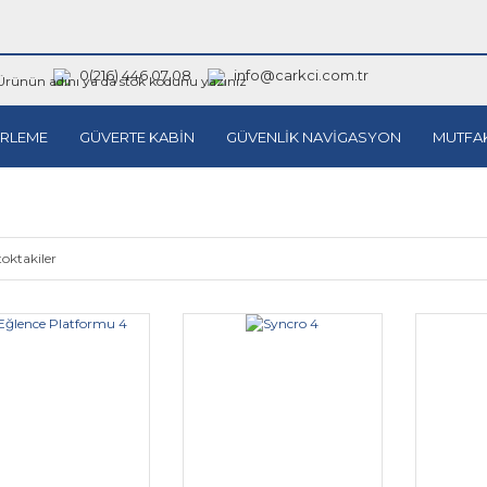
0(216) 446 07 08
info@carkci.com.tr
RLEME
GÜVERTE KABİN
GÜVENLİK NAVİGASYON
MUTFA
toktakiler