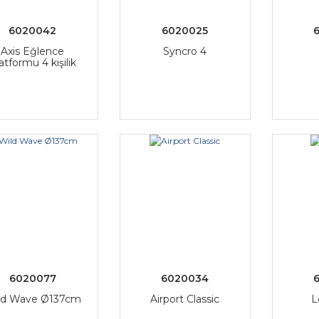
6020042
6020025
Axis Eğlence
Syncro 4
atformu 4 kişilik
6020077
6020034
ld Wave Ø137cm
Airport Classic
L