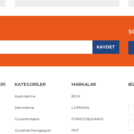
S
KAYDET
ERİ
KATEGORİLER
MARKALAR
Bİ
Aydınlatma
BCM
Demirleme
LOFRANS
Güverte Kabin
FORESTI&SUARDI
Güvenlik Navigasyon
FEIT