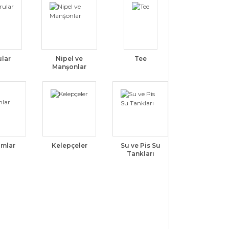
ular
Nipel ve
Tee
Manşonlar
umlar
Kelepçeler
Su ve Pis Su
Tankları