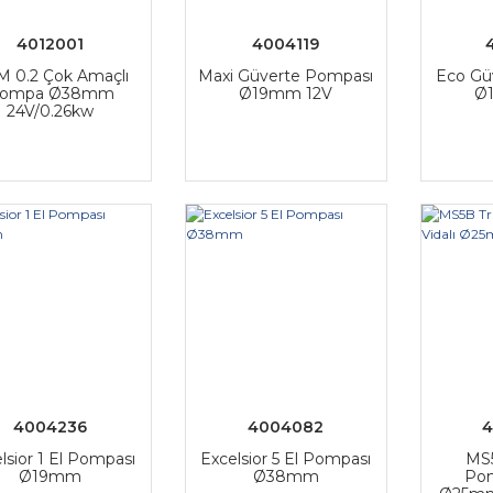
4012001
4004119
 0.2 Çok Amaçlı
Maxi Güverte Pompası
Eco Gü
ompa Ø38mm
Ø19mm 12V
Ø
24V/0.26kw
4004236
4004082
lsior 1 El Pompası
Excelsior 5 El Pompası
MS5
Ø19mm
Ø38mm
Pom