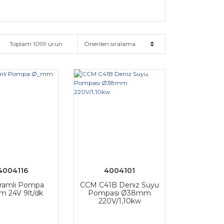
Toplam 1099 ürün
4004116
4004101
framlı Pompa
CCM C41B Deniz Suyu
 24V 9lt/dk
Pompası Ø38mm
220V/1,10kw