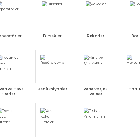
eperatörler
Dirsekler
Rekorlar
Bor
van ve Hava
Redüksiyonlar
Vana ve Çek
Hort
Firarları
Valfler