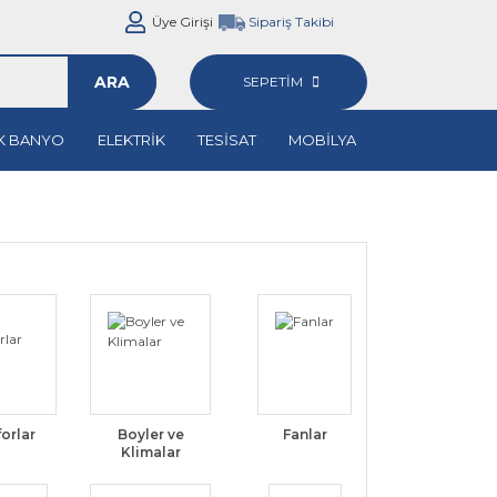
Üye Girişi
Sipariş Takibi
ARA
SEPETİM
K BANYO
ELEKTRİK
TESİSAT
MOBİLYA
forlar
Boyler ve
Fanlar
Klimalar