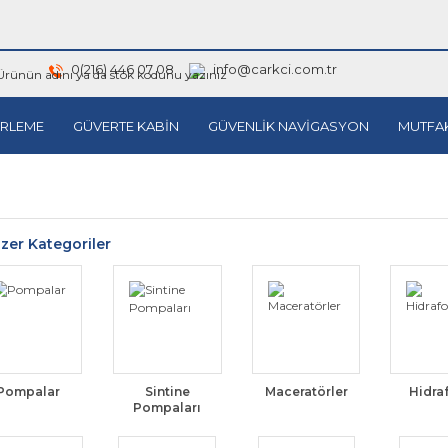
0(216) 446 07 08
info@carkci.com.tr
RLEME
GÜVERTE KABİN
GÜVENLİK NAVİGASYON
MUTFA
zer Kategoriler
Pompalar
Sintine
Maceratörler
Hidra
Pompaları