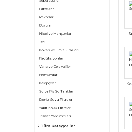
Seperatörler
Dirsekler
Rekorlar
Borular
Nipel ve Manşonlar
S
Tee
Kovan ve Hava Firarları
Redüksiyonlar
Vana ve Çek Valfler
Hortumlar
Kelepçeler
Ko
Su ve Pis Su Tankları
Deniz Suyu Filtreleri
Yakıt Koku Filtreleri
Tesisat Yardımcıları
Tüm Kategoriler