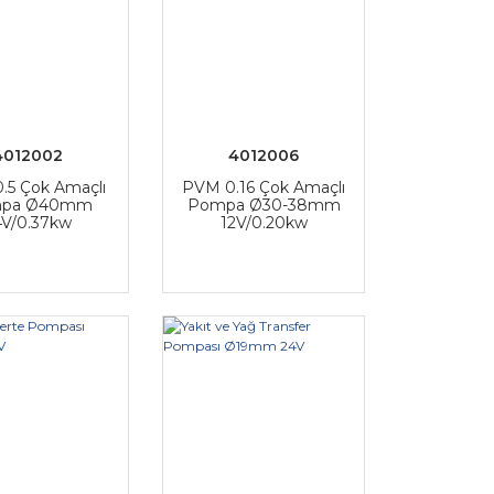
4012002
4012006
.5 Çok Amaçlı
PVM 0.16 Çok Amaçlı
pa Ø40mm
Pompa Ø30-38mm
4V/0.37kw
12V/0.20kw