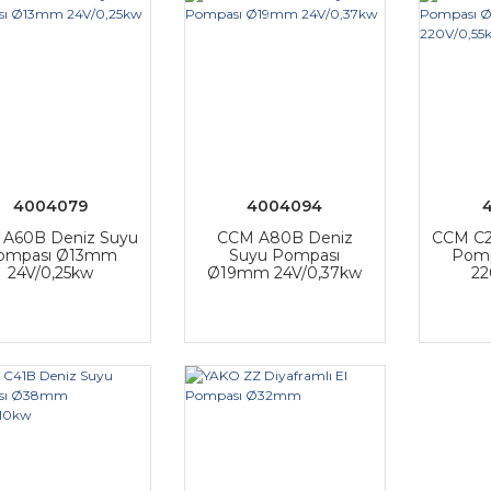
4004079
4004094
A60B Deniz Suyu
CCM A80B Deniz
CCM C2
ompası Ø13mm
Suyu Pompası
Pom
24V/0,25kw
Ø19mm 24V/0,37kw
22