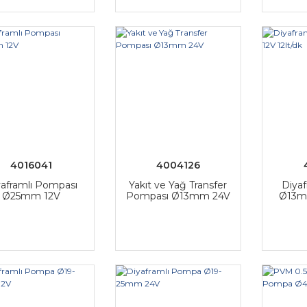
4016041
4004126
yaframlı Pompası
Yakıt ve Yağ Transfer
Diya
Ø25mm 12V
Pompası Ø13mm 24V
Ø13mm