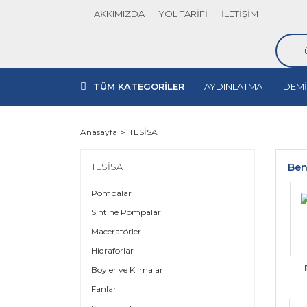
HAKKIMIZDA
YOL TARİFİ
İLETİŞİM
TÜM KATEGORİLER
AYDINLATMA
DEMİ
Anasayfa
TESİSAT
TESİSAT
Ben
Pompalar
Sintine Pompaları
Maceratörler
Hidraforlar
Boyler ve Klimalar
Fanlar