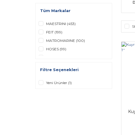
D
Tüm Markalar
MAESTRINI (453)
S
FEIT (199)
MATROMARINE (100)
HOSES (99)
GEBERIT (56)
NORMA (52)
Filtre Seçenekleri
RULE (38)
JABSCO (32)
Yeni Ürünler (1)
SEPAR (25)
FORESTI & SUARDI (18)
VETUS (9)
Kuy
RACOR (7)
FITT (6)
CANSB (3)