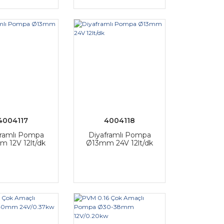
4004117
4004118
framlı Pompa
Diyaframlı Pompa
 12V 12lt/dk
Ø13mm 24V 12lt/dk