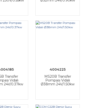
 230V/0.55kw
Ø32mm 24V/0.90kw
4004185
4004225
B Transfer
MS20B Transfer
pası Vidalı
Pompası Vidalı
 24V/0.37kw
Ø38mm 24V/1.50kw