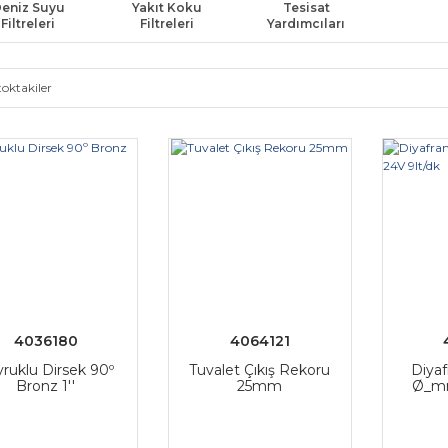
eniz Suyu
Yakıt Koku
Tesisat
Filtreleri
Filtreleri
Yardımcıları
toktakiler
4036180
4064121
ruklu Dirsek 90º
Tuvalet Çıkış Rekoru
Diya
Bronz 1''
25mm
Ø_mm