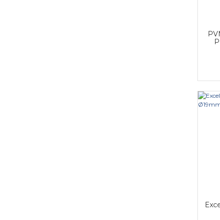
PVM
P
Exce