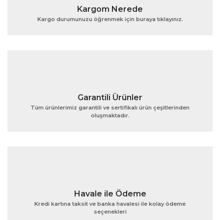
Kargom Nerede
Ürün açıklamasında eksik bilgiler bulunuyor.
Kargo durumunuzu öğrenmek için buraya tıklayınız.
Ürün bilgilerinde hatalar bulunuyor.
Ürün fiyatı diğer sitelerden daha pahalı.
Bu ürüne benzer farklı alternatifler olmalı.
Garantili Ürünler
Tüm ürünlerimiz garantili ve sertifikalı ürün çeşitlerinden
oluşmaktadır.
Gönder
Havale ile Ödeme
Kredi kartına taksit ve banka havalesi ile kolay ödeme
seçenekleri