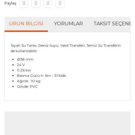
Paylaş
ÜRÜN BILGISI
YORUMLAR
TAKSIT SEÇENEK
Siyah Su Tankı, Deniz Suyu, Yakıt Transferi, Temiz Su Transferin
de kullanılabilir.
Ø38 mm
24 V
0,26 kw
Basma Gücü h: 6m - 31 lt/dk
Ağırlık : 10 kg
Gövde: PVC
Bu ürünün fiyat bilgisi, resim, ürün açıklamalarında ve
diğer konularda yetersiz gördüğünüz noktaları öneri
Bu ürüne ilk yorumu siz yapın!
formunu kullanarak tarafımıza iletebilirsiniz.
Görüş ve önerileriniz için teşekkür ederiz.
Yorum Yaz
Ürün resmi kalitesiz, bozuk veya görüntülenemiyor.