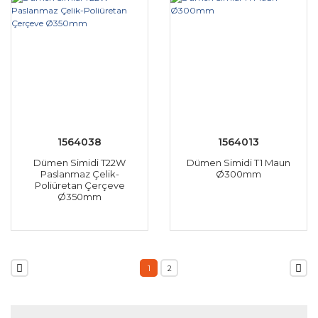
1564038
1564013
Dümen Simidi T22W
Dümen Simidi T1 Maun
Paslanmaz Çelik-
Ø300mm
Poliüretan Çerçeve
Ø350mm
1
2