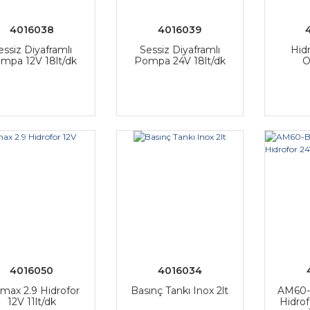
4016038
4016039
essiz Diyaframlı
Sessiz Diyaframlı
Hid
mpa 12V 18lt/dk
Pompa 24V 18lt/dk
O
4016050
4016034
max 2.9 Hidrofor
Basınç Tankı Inox 2lt
AM60-B
12V 11lt/dk
Hidrof