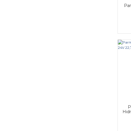
Par
P
Hidr