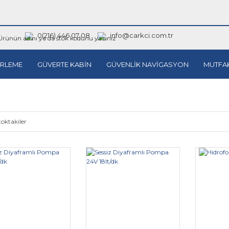
0(216) 446 07 08
info@carkci.com.tr
RLEME
GÜVERTE KABİN
GÜVENLİK NAVİGASYON
MUTFA
toktakiler