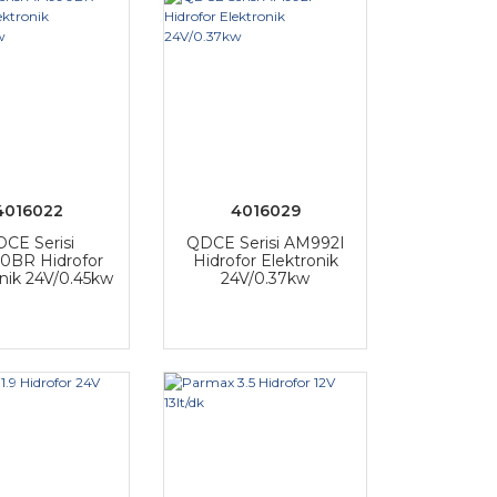
4016022
4016029
CE Serisi
QDCE Serisi AM992I
0BR Hidrofor
Hidrofor Elektronik
nik 24V/0.45kw
24V/0.37kw