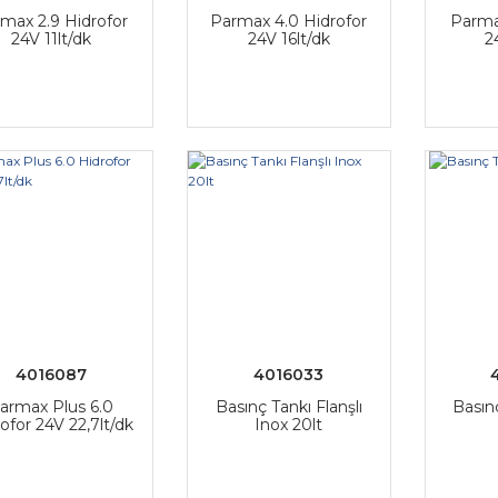
max 2.9 Hidrofor
Parmax 4.0 Hidrofor
Parma
24V 11lt/dk
24V 16lt/dk
2
4016087
4016033
armax Plus 6.0
Basınç Tankı Flanşlı
Basınç
ofor 24V 22,7lt/dk
Inox 20lt