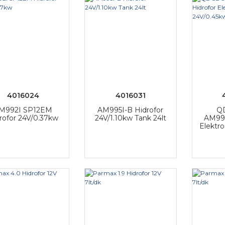
4016024
4016031
M992I SP12EM
AM995I-B Hidrofor
QD
rofor 24V/0.37kw
24V/1.10kw Tank 24lt
AM99
Elektro