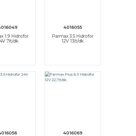
4016049
4016055
x 1.9 Hidrofor
Parmax 3.5 Hidrofor
4V 7lt/dk
12V 13lt/dk
4016056
4016069