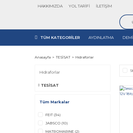
HAKKIMIZDA
YOL TARİFİ
İLETİŞİM
TÜM KATEGORİLER
AYDINLATMA
DEMİ
Anasayfa
TESİSAT
Hidraforlar
S
Hidraforlar
TESİSAT
Tüm Markalar
FEIT (34)
JABSCO (10)
MATROMARINE (2)