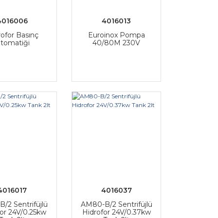
4016006
4016013
rofor Basınç
Euroinox Pompa
tomatiği
40/80M 230V
4016017
4016037
/2 Sentrifüjlü
AM80-B/2 Sentrifüjlü
or 24V/0.25kw
Hidrofor 24V/0.37kw