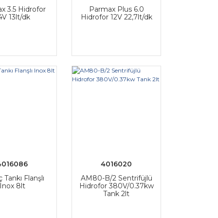
x 3.5 Hidrofor
Parmax Plus 6.0
4V 13lt/dk
Hidrofor 12V 22,7lt/dk
4016086
4016020
 Tankı Flanşlı
AM80-B/2 Sentrifüjlü
Inox 8lt
Hidrofor 380V/0.37kw
Tank 2lt