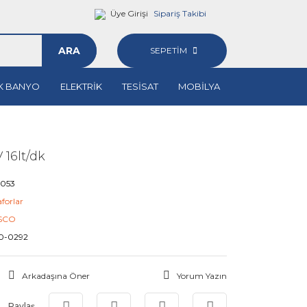
Üye Girişi
Sipariş Takibi
ARA
SEPETİM
K BANYO
ELEKTRİK
TESİSAT
MOBİLYA
 16lt/dk
6053
aforlar
SCO
0-0292
Arkadaşına Öner
Yorum Yazın
Paylaş