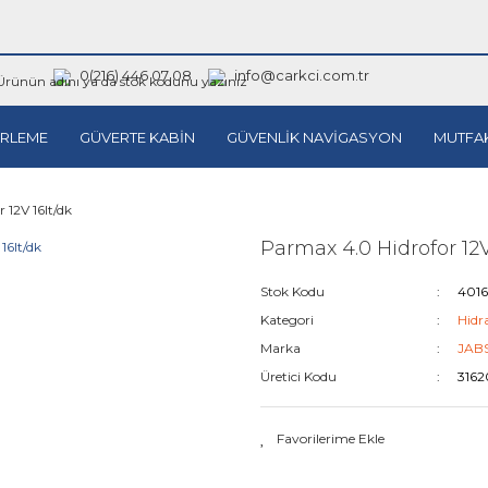
0(216) 446 07 08
info@carkci.com.tr
RLEME
GÜVERTE KABİN
GÜVENLİK NAVİGASYON
MUTFA
 12V 16lt/dk
Parmax 4.0 Hidrofor 12V
Stok Kodu
401
Kategori
Hidr
Marka
JAB
Üretici Kodu
3162