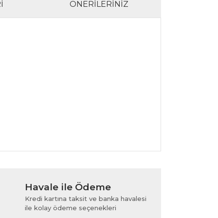
I
ÖNERILERINIZ
lanarak tarafımıza iletebilirsiniz.
Havale ile Ödeme
Kredi kartına taksit ve banka havalesi
ile kolay ödeme seçenekleri