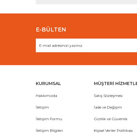
Ürün fiyatı diğer sitelerden daha pahalı.
Bu ürüne benzer farklı alternatifler olmalı.
E-BÜLTEN
KURUMSAL
MÜŞTERİ HİZMETL
Hakkımızda
Satış Sözleşmesi
İletişim
İade ve Değişim
İletişim Formu
Gizlilik ve Güvenlik
İletişim Bilgileri
Kişisel Veriler Politikası