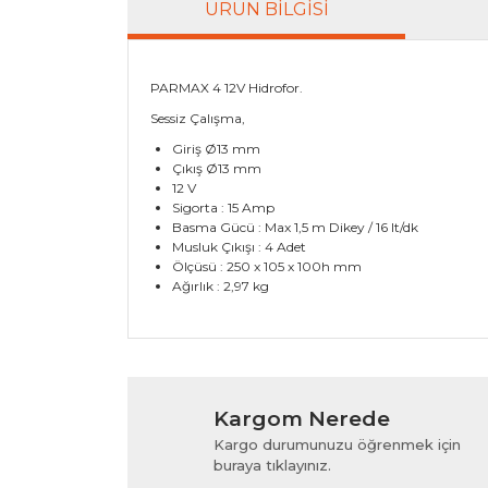
ÜRÜN BILGISI
PARMAX 4 12V Hidrofor.
Sessiz Çalışma,
Giriş Ø13 mm
Çıkış Ø13 mm
12 V
Sigorta : 15 Amp
Basma Gücü : Max 1,5 m Dikey / 16 lt/dk
Musluk Çıkışı : 4 Adet
Ölçüsü : 250 x 105 x 100h mm
Ağırlık : 2,97 kg
Bu ürünün fiyat bilgisi, resim, ürün açıklamala
Görüş ve önerileriniz için teşekkür ederiz.
Kargom Nerede
Ürün resmi kalitesiz, bozuk veya görüntülenem
Kargo durumunuzu öğrenmek için
Ürün açıklamasında eksik bilgiler bulunuyor.
buraya tıklayınız.
Ürün bilgilerinde hatalar bulunuyor.