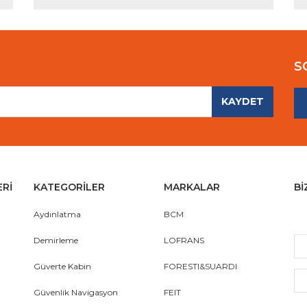
S
KAYDET
Gönder
ERİ
KATEGORİLER
MARKALAR
Bİ
Aydınlatma
BCM
Demirleme
LOFRANS
Güverte Kabin
FORESTI&SUARDI
Güvenlik Navigasyon
FEIT