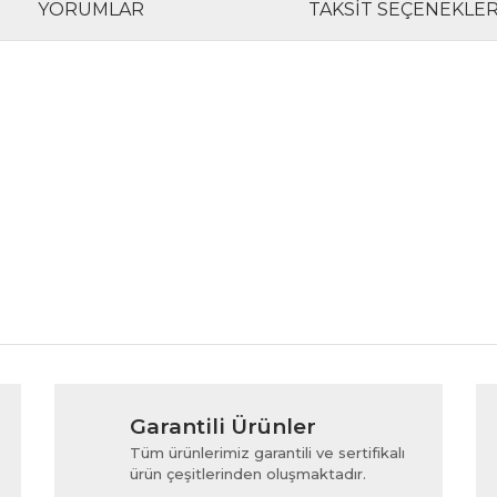
YORUMLAR
TAKSIT SEÇENEKLER
rında ve diğer konularda yetersiz gördüğünüz noktaları öneri formunu kul
Bu ürüne ilk yorumu siz yapın!
Garantili Ürünler
iyor.
Yorum Yaz
Tüm ürünlerimiz garantili ve sertifikalı
ürün çeşitlerinden oluşmaktadır.