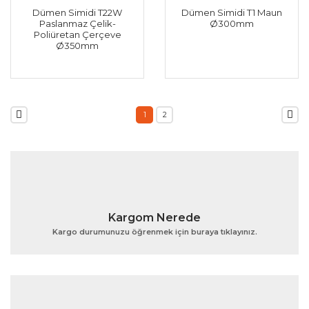
Dümen Simidi T22W
Dümen Simidi T1 Maun
Paslanmaz Çelik-
Ø300mm
Poliüretan Çerçeve
Ø350mm
1
2
Kargom Nerede
Kargo durumunuzu öğrenmek için buraya tıklayınız.