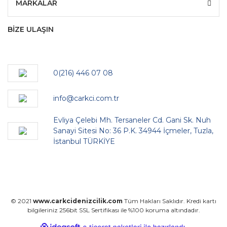
MARKALAR
BİZE ULAŞIN
0(216) 446 07 08
info@carkci.com.tr
Evliya Çelebi Mh. Tersaneler Cd. Gani Sk. Nuh
Sanayi Sitesi No: 36 P.K. 34944 İçmeler, Tuzla,
İstanbul TÜRKİYE
© 2021
www.carkcidenizcilik.com
Tüm Hakları Saklıdır. Kredi kartı
bilgileriniz 256bit SSL Sertifikası ile %100 koruma altındadır.
ile