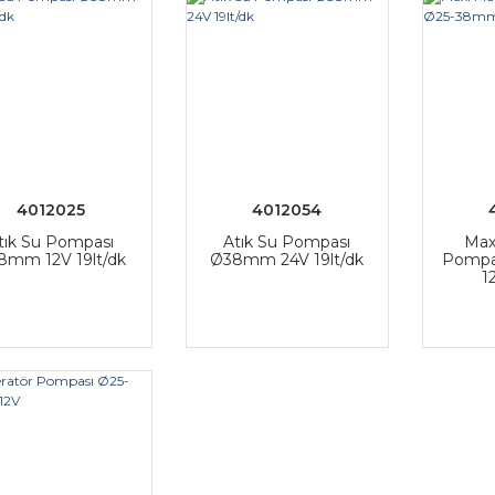
4012025
4012054
tık Su Pompası
Atık Su Pompası
Max
8mm 12V 19lt/dk
Ø38mm 24V 19lt/dk
Pompa
1