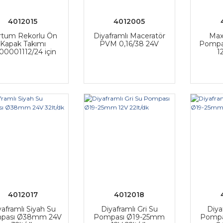
4012015
4012005
rtum Rekorlu Ön
Diyaframlı Maceratör
Max
Kapak Takımı
PVM 0,16/38 24V
Pompa
00001112/24 için
1
4012017
4012018
yaframlı Siyah Su
Diyaframlı Gri Su
Diya
pası Ø38mm 24V
Pompası Ø19-25mm
Pompa