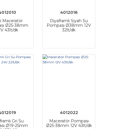
4012010
4012016
i Maceratör
Diyaframlı Siyah Su
sı Ø25-38mm
Pompası Ø38mm 12V
2V 43lt/dk
32lt/dk
4012019
4012022
framlı Gri Su
Maceratör Pompası
sı Ø19-25mm
Ø25-38mm 12V 43lt/dk