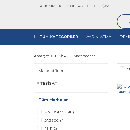
HAKKIMIZDA
YOL TARİFİ
İLETİŞİM
TÜM KATEGORİLER
AYDINLATMA
DEMİ
Anasayfa
TESİSAT
Maceratörler
S
Maceratörler
TESİSAT
Tüm Markalar
MATROMARINE (11)
JABSCO (4)
FEIT (2)