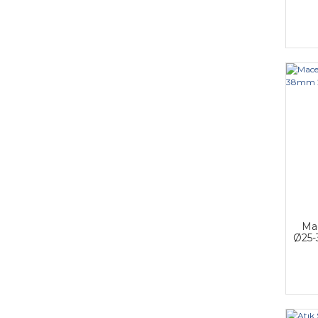
Ma
Ø25-