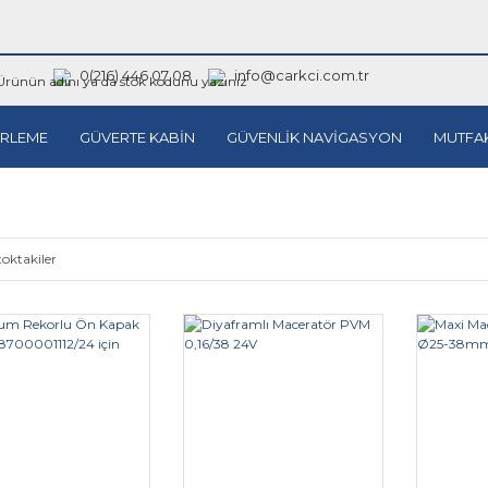
0(216) 446 07 08
info@carkci.com.tr
RLEME
GÜVERTE KABİN
GÜVENLİK NAVİGASYON
MUTFA
toktakiler