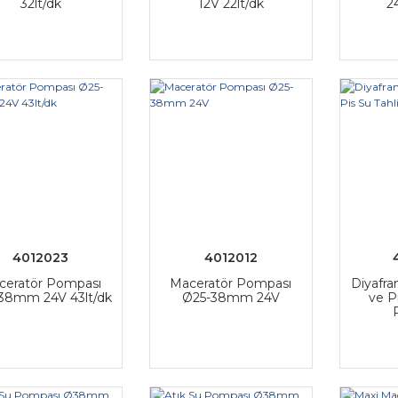
32lt/dk
12V 22lt/dk
2
4012023
4012012
ceratör Pompası
Maceratör Pompası
Diyafra
38mm 24V 43lt/dk
Ø25-38mm 24V
ve P