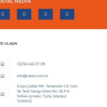
OSYAL MEDYA
ZE ULAŞIN
0(216) 446 07 08
info@carkci.com.tr
Evliya Çelebi Mh. Tersaneler Cd. Gani
Sk. Nuh Sanayi Sitesi No: 36 P.K.
34944 İçmeler, Tuzla, İstanbul
TÜRKİYE