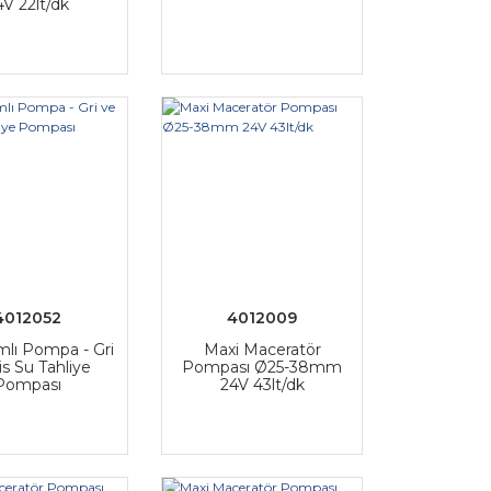
4V 22lt/dk
4012052
4012009
mlı Pompa - Gri
Maxi Maceratör
is Su Tahliye
Pompası Ø25-38mm
Pompası
24V 43lt/dk