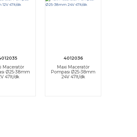
4012035
4012036
i Maceratör
Maxi Maceratör
sı Ø25-38mm
Pompası Ø25-38mm
2V 47lt/dk
24V 47lt/dk