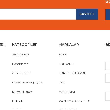
S
KAYDET
ERİ
KATEGORİLER
MARKALAR
Bİ
Aydınlatma
BCM
Demirleme
LOFRANS
Güverte Kabin
FORESTI&SUARDI
Güvenlik Navigasyon
FEIT
Mutfak Banyo
MAESTRINI
Elektrik
RAZETO CASERETTO