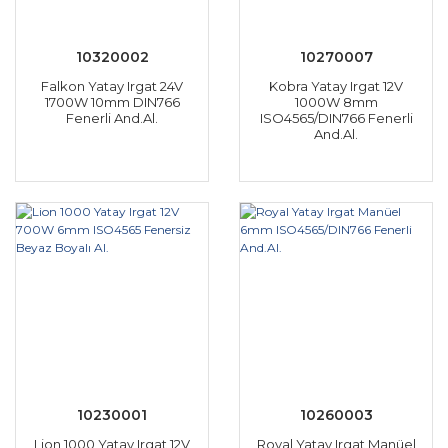
10320002
10270007
Falkon Yatay Irgat 24V
Kobra Yatay Irgat 12V
1700W 10mm DIN766
1000W 8mm
Fenerli And.Al.
ISO4565/DIN766 Fenerli
And.Al.
10230001
10260003
Lion 1000 Yatay Irgat 12V
Royal Yatay Irgat Manüel