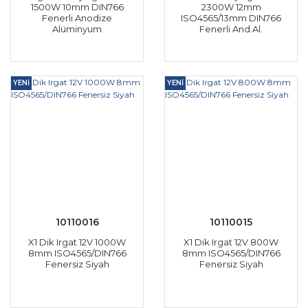
1500W 10mm DIN766
2300W 12mm
Fenerli Anodize
ISO4565/13mm DIN766
Alüminyum
Fenerli And.Al.
YENİ
YENİ
10110016
10110015
X1 Dik Irgat 12V 1000W
X1 Dik Irgat 12V 800W
8mm ISO4565/DIN766
8mm ISO4565/DIN766
Fenersiz Siyah
Fenersiz Siyah