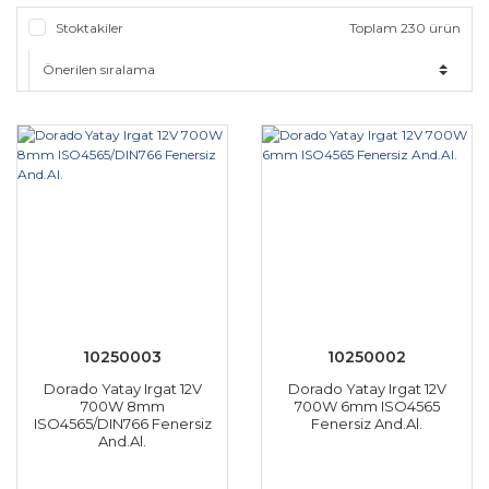
Stoktakiler
Toplam 230 ürün
10250003
10250002
Dorado Yatay Irgat 12V
Dorado Yatay Irgat 12V
700W 8mm
700W 6mm ISO4565
ISO4565/DIN766 Fenersiz
Fenersiz And.Al.
And.Al.