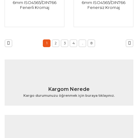
6mm ISO4565/DIN766
6mm ISO4565/DIN766
Fenerli Kromaj
Fenersiz Kromaj
1
2
3
4
..
8
Kargom Nerede
Kargo durumunuzu öğrenmek için buraya tıklayınız.