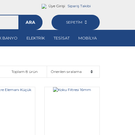
Üye Girişi
Sipariş Takibi
ARA
SEPETİM
K BANYO
ELEKTRİK
TESİSAT
MOBİLYA
Toplam 8 ürün