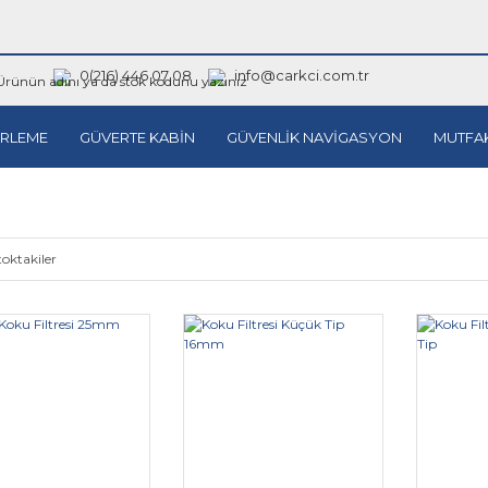
0(216) 446 07 08
info@carkci.com.tr
RLEME
GÜVERTE KABİN
GÜVENLİK NAVİGASYON
MUTFA
toktakiler