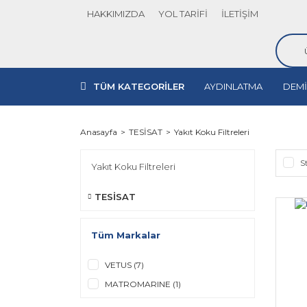
HAKKIMIZDA
YOL TARİFİ
İLETİŞİM
TÜM KATEGORİLER
AYDINLATMA
DEMİ
Anasayfa
TESİSAT
Yakıt Koku Filtreleri
S
Yakıt Koku Filtreleri
TESİSAT
Tüm Markalar
VETUS (7)
MATROMARINE (1)