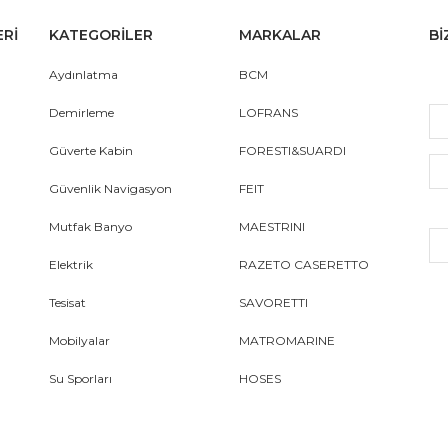
ERİ
KATEGORİLER
MARKALAR
Bİ
Aydınlatma
BCM
Demirleme
LOFRANS
Güverte Kabin
FORESTI&SUARDI
Güvenlik Navigasyon
FEIT
Mutfak Banyo
MAESTRINI
Elektrik
RAZETO CASERETTO
Tesisat
SAVORETTI
Mobilyalar
MATROMARINE
Su Sporları
HOSES