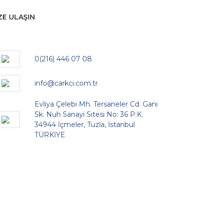
ZE ULAŞIN
0(216) 446 07 08
info@carkci.com.tr
Evliya Çelebi Mh. Tersaneler Cd. Gani
Sk. Nuh Sanayi Sitesi No: 36 P.K.
34944 İçmeler, Tuzla, İstanbul
TÜRKİYE