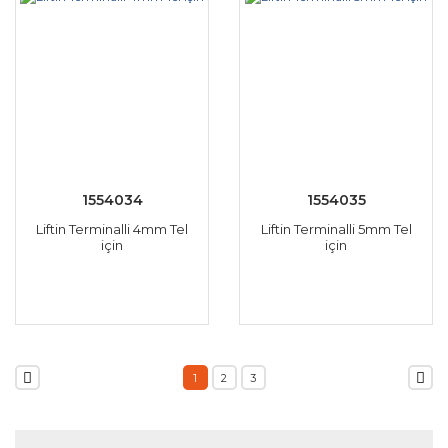
1554034
1554035
Liftin Terminalli 4mm Tel
Liftin Terminalli 5mm Tel
için
için
1
2
3