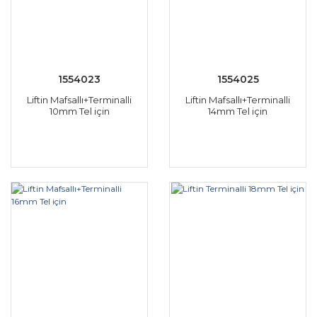
1554023
1554025
Liftin Mafsallı+Terminalli
Liftin Mafsallı+Terminalli
10mm Tel için
14mm Tel için