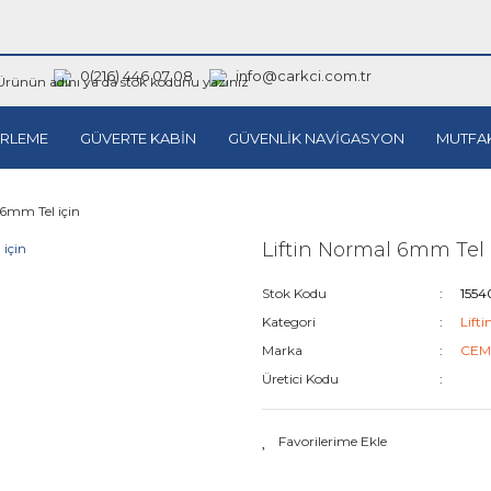
0(216) 446 07 08
info@carkci.com.tr
RLEME
GÜVERTE KABİN
GÜVENLİK NAVİGASYON
MUTFA
 6mm Tel için
Liftin Normal 6mm Tel 
Stok Kodu
155
Kategori
Lifti
Marka
CEM
Üretici Kodu