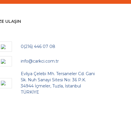
ZE ULAŞIN
0(216) 446 07 08
info@carkci.com.tr
Evliya Çelebi Mh. Tersaneler Cd. Gani
Sk. Nuh Sanayi Sitesi No: 36 P.K.
34944 İçmeler, Tuzla, İstanbul
TÜRKİYE