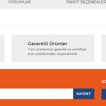
YORUMLAR
TAKSIT SEÇENEKLER
rında ve diğer konularda yetersiz gördüğünüz noktaları öneri formunu kul
Bu ürüne ilk yorumu siz yapın!
Garantili Ürünler
iyor.
Yorum Yaz
Tüm ürünlerimiz garantili ve sertifikalı
ürün çeşitlerinden oluşmaktadır.
S
KAYDET
Gönder