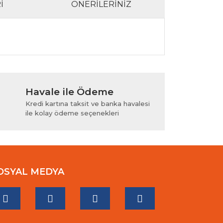
I
ÖNERILERINIZ
lanarak tarafımıza iletebilirsiniz.
Havale ile Ödeme
Kredi kartına taksit ve banka havalesi
ile kolay ödeme seçenekleri
OSYAL MEDYA