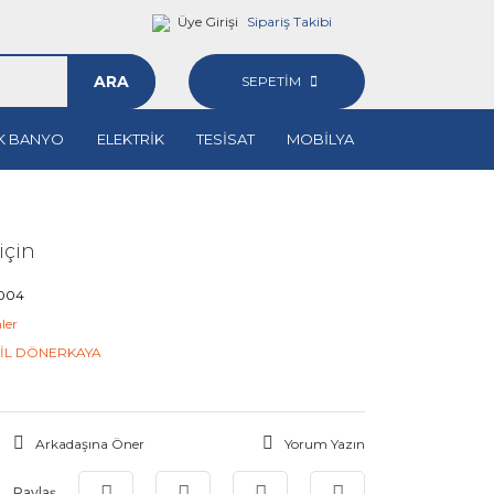
Üye Girişi
Sipariş Takibi
ARA
SEPETİM
K BANYO
ELEKTRİK
TESİSAT
MOBİLYA
için
4004
nler
İL DÖNERKAYA
Arkadaşına Öner
Yorum Yazın
Paylaş