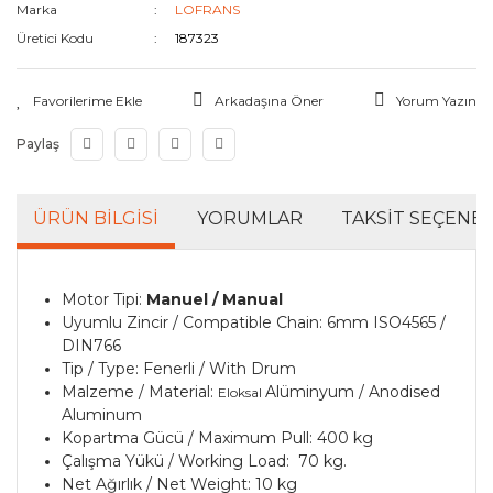
Marka
LOFRANS
Tesisat Yardımcıları
Üretici Kodu
187323
Arkadaşına Öner
Yorum Yazın
Paylaş
ÜRÜN BILGISI
YORUMLAR
TAKSIT SEÇENEK
Motor Tipi:
Manuel / Manual
Uyumlu Zincir / Compatible Chain: 6mm ISO4565 /
DIN766
Tip / Type: Fenerli / With Drum
Malzeme / Material:
Alüminyum / Anodised
Eloksal
Aluminum
Kopartma Gücü / Maximum Pull: 400 kg
Çalışma Yükü / Working Load: 70 kg.
Net Ağırlık / Net Weight: 10 kg