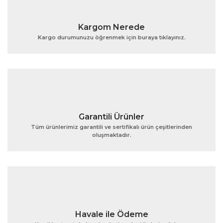
Yorum Yaz
Ürün resmi kalitesiz, bozuk veya görüntülenemiyor.
Kargom Nerede
Ürün açıklamasında eksik bilgiler bulunuyor.
Kargo durumunuzu öğrenmek için buraya tıklayınız.
Ürün bilgilerinde hatalar bulunuyor.
Ürün fiyatı diğer sitelerden daha pahalı.
Bu ürüne benzer farklı alternatifler olmalı.
Garantili Ürünler
Tüm ürünlerimiz garantili ve sertifikalı ürün çeşitlerinden
oluşmaktadır.
Gönder
Havale ile Ödeme