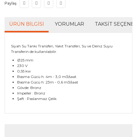
Paylaş
ÜRÜN BILGISI
YORUMLAR
TAKSIT SEÇENEK
Siyah Su Tankı Transferi, Yakıt Transferi, Su ve Deniz Suyu
Transferin de kullanılabilir.
Ø25 mm
230 V
0,55 kw
Basma Gücü h: 4m - 3,0 m3/saat
Basma Gücü h: 23m - 0,6 m3/saat
Gövde: Bronz
Impeller : Bronz
Şaft : Paslanmaz Çelik
Bu ürünün fiyat bilgisi, resim, ürün açıklamalarında ve
diğer konularda yetersiz gördüğünüz noktaları öneri
Bu ürüne ilk yorumu siz yapın!
formunu kullanarak tarafımıza iletebilirsiniz.
Görüş ve önerileriniz için teşekkür ederiz.