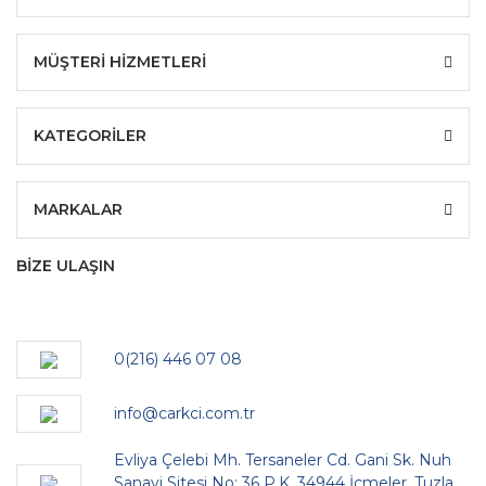
MÜŞTERİ HİZMETLERİ
KATEGORİLER
MARKALAR
BİZE ULAŞIN
0(216) 446 07 08
info@carkci.com.tr
Evliya Çelebi Mh. Tersaneler Cd. Gani Sk. Nuh
Sanayi Sitesi No: 36 P.K. 34944 İçmeler, Tuzla,