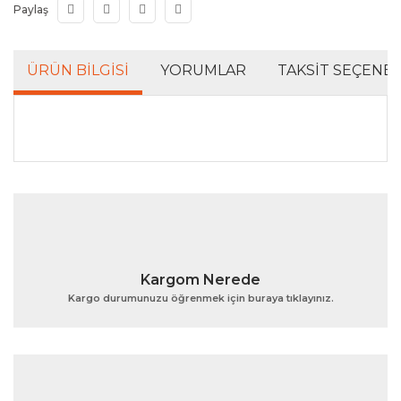
Paylaş
ÜRÜN BILGISI
YORUMLAR
TAKSIT SEÇENEK
Bu ürünün fiyat bilgisi, resim, ürün açıklamalarında ve
diğer konularda yetersiz gördüğünüz noktaları öneri
Bu ürüne ilk yorumu siz yapın!
formunu kullanarak tarafımıza iletebilirsiniz.
Görüş ve önerileriniz için teşekkür ederiz.
Yorum Yaz
Ürün resmi kalitesiz, bozuk veya görüntülenemiyor.
Kargom Nerede
Ürün açıklamasında eksik bilgiler bulunuyor.
Kargo durumunuzu öğrenmek için buraya tıklayınız.
Ürün bilgilerinde hatalar bulunuyor.
Ürün fiyatı diğer sitelerden daha pahalı.
Bu ürüne benzer farklı alternatifler olmalı.