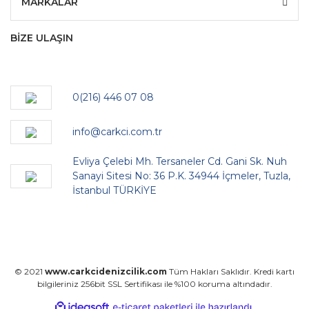
MARKALAR
BİZE ULAŞIN
0(216) 446 07 08
info@carkci.com.tr
Evliya Çelebi Mh. Tersaneler Cd. Gani Sk. Nuh
Sanayi Sitesi No: 36 P.K. 34944 İçmeler, Tuzla,
İstanbul TÜRKİYE
© 2021
www.carkcidenizcilik.com
Tüm Hakları Saklıdır. Kredi kartı
bilgileriniz 256bit SSL Sertifikası ile %100 koruma altındadır.
ile
ideasoft
e-