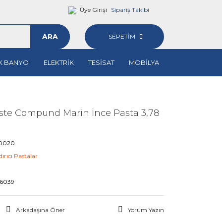
Üye Girişi
Sipariş Takibi
ARA
SEPETİM
K BANYO
ELEKTRİK
TESİSAT
MOBİLYA
aste Compund Marin İnce Pasta 3,78
0020
ırıcı Pastalar
6039
Arkadaşına Öner
Yorum Yazın