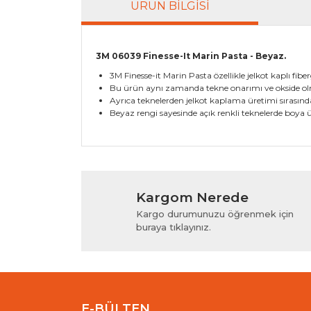
ÜRÜN BILGISI
3M 06039 Finesse-It Marin Pasta - Beyaz.
3M Finesse-it Marin Pasta özellikle jelkot kaplı fib
Bu ürün aynı zamanda tekne onarımı ve okside olmu
Ayrıca teknelerden jelkot kaplama üretimi sırası
Beyaz rengi sayesinde açık renkli teknelerde boya ü
Bu ürünün fiyat bilgisi, resim, ürün açıklamala
Görüş ve önerileriniz için teşekkür ederiz.
Kargom Nerede
Ürün resmi kalitesiz, bozuk veya görüntülenem
Kargo durumunuzu öğrenmek için
Ürün açıklamasında eksik bilgiler bulunuyor.
buraya tıklayınız.
Ürün bilgilerinde hatalar bulunuyor.
Ürün fiyatı diğer sitelerden daha pahalı.
Bu ürüne benzer farklı alternatifler olmalı.
E-BÜLTEN