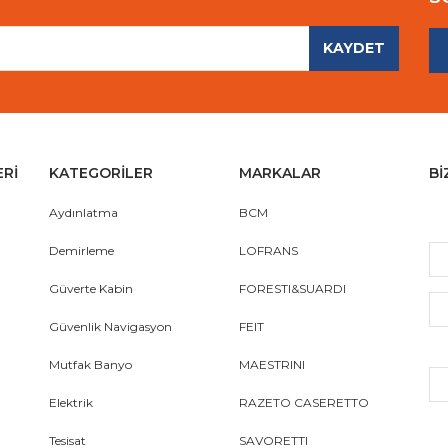
KAYDET
Gönder
ERİ
KATEGORİLER
MARKALAR
Bİ
Aydınlatma
BCM
Demirleme
LOFRANS
Güverte Kabin
FORESTI&SUARDI
Güvenlik Navigasyon
FEIT
Mutfak Banyo
MAESTRINI
Elektrik
RAZETO CASERETTO
Tesisat
SAVORETTI