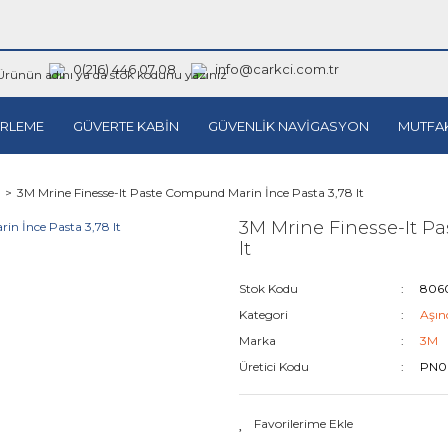
0(216) 446 07 08
info@carkci.com.tr
RLEME
GÜVERTE KABİN
GÜVENLİK NAVİGASYON
MUTFA
3M Mrine Finesse-It Paste Compund Marin İnce Pasta 3,78 lt
3M Mrine Finesse-It P
lt
Stok Kodu
806
Kategori
Aşınd
Marka
3M
Üretici Kodu
PN0