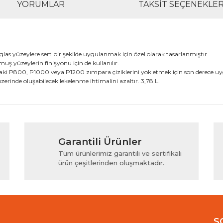
YORUMLAR
TAKSIT SEÇENEKLER
erglas yüzeylere sert bir şekilde uygulanmak için özel olarak tasarlanmıştır.
ş yüzeylerin finişyonu için de kullanılır.
ndaki P800, P1000 veya P1200 zımpara çiziklerini yok etmek için son derece u
zerinde oluşabilecek lekelenme ihtimalini azaltır. 3,78 L.
rında ve diğer konularda yetersiz gördüğünüz noktaları öneri formunu kul
Bu ürüne ilk yorumu siz yapın!
Garantili Ürünler
iyor.
Yorum Yaz
Tüm ürünlerimiz garantili ve sertifikalı
ürün çeşitlerinden oluşmaktadır.
S