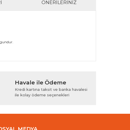
I
ÖNERILERINIZ
ygundur.
lanarak tarafımıza iletebilirsiniz.
Havale ile Ödeme
Kredi kartına taksit ve banka havalesi
ile kolay ödeme seçenekleri
OSYAL MEDYA