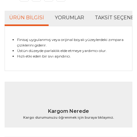
ÜRÜN BILGISI
YORUMLAR
TAKSIT SEÇENEK
Finisaj uygulanmış veya orijinal boyalı yüzeylerdeki zımpara
çiziklerini giderir.
Üstün düzeyde parlaklık elde etmeye yardımcı olur.
Hızlı etki eden bir sıvı aşındırıcı.
Bu ürünün fiyat bilgisi, resim, ürün açıklamalarında ve
diğer konularda yetersiz gördüğünüz noktaları öneri
Bu ürüne ilk yorumu siz yapın!
formunu kullanarak tarafımıza iletebilirsiniz.
Görüş ve önerileriniz için teşekkür ederiz.
Yorum Yaz
Ürün resmi kalitesiz, bozuk veya görüntülenemiyor.
Kargom Nerede
Ürün açıklamasında eksik bilgiler bulunuyor.
Kargo durumunuzu öğrenmek için buraya tıklayınız.
Ürün bilgilerinde hatalar bulunuyor.
Ürün fiyatı diğer sitelerden daha pahalı.