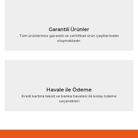
Bu ürüne benzer farklı alternatifler olmalı.
Garantili Ürünler
Tüm ürünlerimiz garantili ve sertifikalı ürün çeşitlerinden
oluşmaktadır.
Gönder
Havale ile Ödeme
Kredi kartına taksit ve banka havalesi ile kolay ödeme
seçenekleri