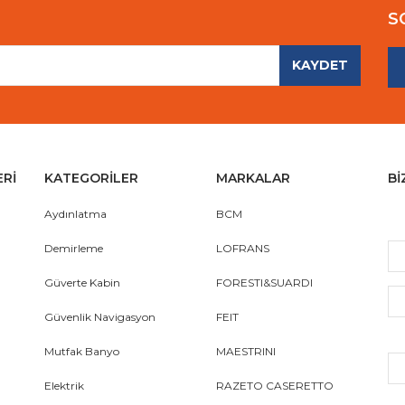
S
KAYDET
ERİ
KATEGORİLER
MARKALAR
Bİ
Aydınlatma
BCM
Demirleme
LOFRANS
Güverte Kabin
FORESTI&SUARDI
Güvenlik Navigasyon
FEIT
Mutfak Banyo
MAESTRINI
Elektrik
RAZETO CASERETTO