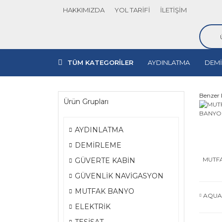
HAKKIMIZDA
YOL TARİFİ
İLETİŞİM
TÜM KATEGORİLER
AYDINLATMA
DEMİ
Benzer 
Ürün Grupları
AYDINLATMA
DEMİRLEME
MUTF
GÜVERTE KABİN
GÜVENLİK NAVİGASYON
MUTFAK BANYO
AQUA
ELEKTRİK