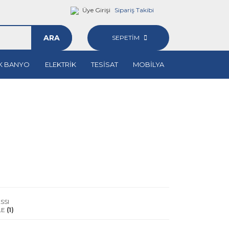
Üye Girişi
Sipariş Takibi
ARA
SEPETİM
K BANYO
ELEKTRİK
TESİSAT
MOBİLYA
SSI
LE
(1)