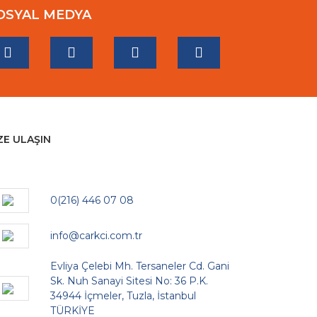
OSYAL MEDYA
ZE ULAŞIN
0(216) 446 07 08
info@carkci.com.tr
Evliya Çelebi Mh. Tersaneler Cd. Gani
Sk. Nuh Sanayi Sitesi No: 36 P.K.
34944 İçmeler, Tuzla, İstanbul
TÜRKİYE