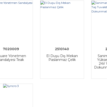
7020009
2510140
uare Yönetmen
El Duşu Dış Mekan
Sanim
andalyesi Teak
Paslanmaz Çelik
Yükse
24V 
Dokunm