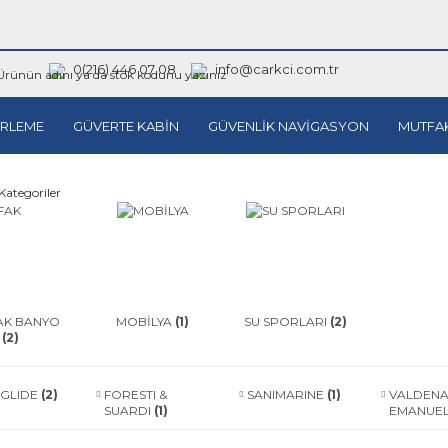
0(216) 446 07 08
info@carkci.com.tr
RLEME
GÜVERTE KABİN
GÜVENLİK NAVİGASYON
MUTFA
Kategoriler
AK BANYO
MOBİLYA
(1)
SU SPORLARI
(2)
(2)
GLIDE
(2)
FORESTI &
SANIMARINE
(1)
VALDENA
SUARDI
(1)
EMANUE