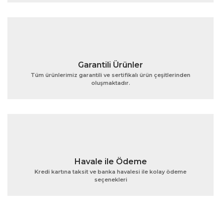
Ürün fiyatı diğer sitelerden daha pahalı.
Bu ürüne benzer farklı alternatifler olmalı.
Garantili Ürünler
Tüm ürünlerimiz garantili ve sertifikalı ürün çeşitlerinden
oluşmaktadır.
Gönder
Havale ile Ödeme
Kredi kartına taksit ve banka havalesi ile kolay ödeme
seçenekleri