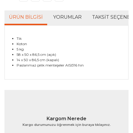
ÜRÜN BILGISI
YORUMLAR
TAKSIT SEÇENEK
Tik
Koton
5 kg
58 x 50 x 86,5 cm (açık)
14 x 50 x 86,5 cm (kapalı)
Paslanmaz çelik menteşeler AISI316 hin
Bu ürünün fiyat bilgisi, resim, ürün açıklamalarında ve
diğer konularda yetersiz gördüğünüz noktaları öneri
Bu ürüne ilk yorumu siz yapın!
formunu kullanarak tarafımıza iletebilirsiniz.
Görüş ve önerileriniz için teşekkür ederiz.
Yorum Yaz
Ürün resmi kalitesiz, bozuk veya görüntülenemiyor.
Kargom Nerede
Ürün açıklamasında eksik bilgiler bulunuyor.
Kargo durumunuzu öğrenmek için buraya tıklayınız.
Ürün bilgilerinde hatalar bulunuyor.