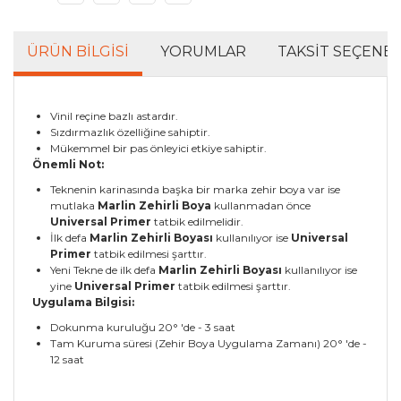
ÜRÜN BILGISI
YORUMLAR
TAKSIT SEÇENEK
Vinil reçine bazlı astardır.
Sızdırmazlık özelliğine sahiptir.
Mükemmel bir pas önleyici etkiye sahiptir.
Önemli Not:
Teknenin karinasında başka bir marka zehir boya var ise
mutlaka
Marlin Zehirli Boya
kullanmadan önce
Universal Primer
tatbik edilmelidir.
İlk defa
Marlin Zehirli Boyası
kullanılıyor ise
Universal
Primer
tatbik edilmesi şarttır.
Yeni Tekne de ilk defa
Marlin Zehirli Boyası
kullanılıyor ise
yine
Universal Primer
tatbik edilmesi şarttır.
Uygulama Bilgisi:
Dokunma kuruluğu 20° 'de - 3 saat
Tam Kuruma süresi (Zehir Boya Uygulama Zamanı) 20° 'de -
12 saat