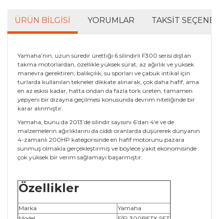
ÜRÜN BILGISI
YORUMLAR
TAKSIT SEÇENEK
Yamaha’nın, uzun süredir ürettiği 6 silindirli F300 serisi dıştan
takma motorlardan, özellikle yüksek sürat, az ağırlık ve yüksek
manevra gerektiren; balıkçılık, su sporları ve çabuk intikal için
turlarda kullanılan tekneler dikkate alınarak, çok daha hafif, ama
en az eskisi kadar, hatta ondan da fazla tork üreten, tamamen
yepyeni bir dizayna geçilmesi konusunda devrim niteliğinde bir
karar alınmıştır.
Yamaha, bunu da 2013’de silindir sayısını 6’dan 4‘e ve de
malzemelerin ağırlıklarını da ciddi oranlarda düşürerek dünyanın
4-zamanlı 200HP kategorisinde en hafif motorunu pazara
sunmuş olmakla gerçekleştirmiş ve böylece yakıt ekonomisinde
çok yüksek bir verim sağlamayı başarmıştır.
Özellikler
Marka
Yamaha
Model
F/FL300BETX SET