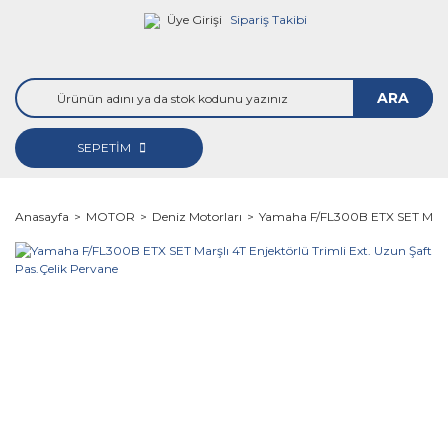
Üye Girişi
Sipariş Takibi
ARA
SEPETİM
Anasayfa
MOTOR
Deniz Motorları
Yamaha F/FL300B ETX SET Marşlı 