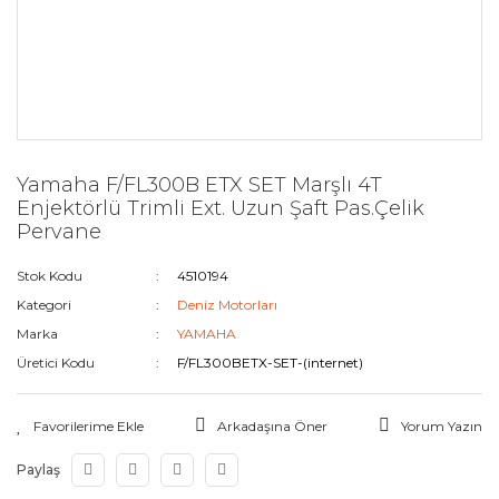
Yamaha F/FL300B ETX SET Marşlı 4T
Enjektörlü Trimli Ext. Uzun Şaft Pas.Çelik
Pervane
Stok Kodu
4510194
Kategori
Deniz Motorları
Marka
YAMAHA
Üretici Kodu
F/FL300BETX-SET-(internet)
Arkadaşına Öner
Yorum Yazın
Paylaş