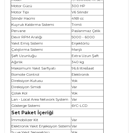
Motor Gücü
300 HP
Motor Tipi
V6 Silindir
Silindir Hacmi
4169 cc
Kuyruk Kaldırma Sistemi
Trimli
Pervane
Paslanmaz Çelik
Devir RPM Aralığı
5000 - 6000
Yakıt Emiş Sistemi
Enjektörlü
Çalıştırma Sistemi
Marşlı
Şaft Uzunluğu
Extra Uzun Şaft
Ağırlık
340 kg
Maksimum Yakıt Sarfiyatı
96,6 litre/saat
Romote Control
Elektronik
Direksiyon Kutusu
Yok
Direksiyon Simidi
Var
Çolak Kol
Yok
Lan - Local Area Network System
Var
Gösterge Sistemi
6YC-LCD
Set Paket İçeriği
İmmobilizer Kit
Var
Elektronik Yakıt Enjeksiyon Sistemi
Var
Su ve Yakıt Separetörü
Yok