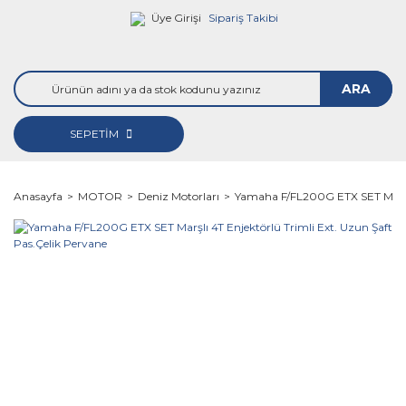
Üye Girişi
Sipariş Takibi
ARA
SEPETİM
Anasayfa
MOTOR
Deniz Motorları
Yamaha F/FL200G ETX SET Marşlı 