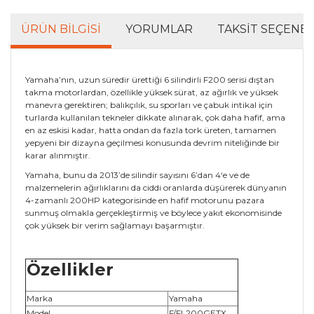
ÜRÜN BILGISI
YORUMLAR
TAKSIT SEÇENEK
Yamaha’nın, uzun süredir ürettiği 6 silindirli F200 serisi dıştan
takma motorlardan, özellikle yüksek sürat, az ağırlık ve yüksek
manevra gerektiren; balıkçılık, su sporları ve çabuk intikal için
turlarda kullanılan tekneler dikkate alınarak, çok daha hafif, ama
en az eskisi kadar, hatta ondan da fazla tork üreten, tamamen
yepyeni bir dizayna geçilmesi konusunda devrim niteliğinde bir
karar alınmıştır.
Yamaha, bunu da 2013’de silindir sayısını 6’dan 4‘e ve de
malzemelerin ağırlıklarını da ciddi oranlarda düşürerek dünyanın
4-zamanlı 200HP kategorisinde en hafif motorunu pazara
sunmuş olmakla gerçekleştirmiş ve böylece yakıt ekonomisinde
çok yüksek bir verim sağlamayı başarmıştır.
Özellikler
Marka
Yamaha
Model
F/FL200GETX