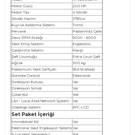
Motor Gücü
200 HP
Motor Tipi
4 Silindir
Silindir Hacmi
2785 cc
Kuyruk Kaldırma Sistemi
Trimli
Pervane
Paslanmaz Çelik
Devir RPM Aralığı
5000 - 6000
Yakıt Emiş Sistemi
Enjektörlü
Çalıştırma Sistemi
Marşlı
Şaft Uzunluğu
Extra Uzun Şaft
Ağırlık
300 kg
Maksimum Yakıt Sarfiyatı
55,6 litre/saat
Romote Control
Elektronik
Direksiyon Kutusu
Var
Direksiyon Simidi
Var
Çolak Kol
Yok
Lan - Local Area Network System
Var
Gösterge Sistemi
6YC-LCD
Set Paket İçeriği
İmmobilizer Kit
Var
Elektronik Yakıt Enjeksiyon Sistemi
Var
Su ve Yakıt Separetörü
Yok