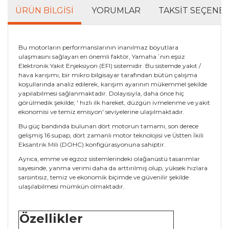
ÜRÜN BILGISI
YORUMLAR
TAKSIT SEÇENEK
Bu motorların performanslarının inanılmaz boyutlara
ulaşmasını sağlayan en önemli faktör, Yamaha´nın eşsiz
Elektronik Yakıt Enjeksiyon (EFI) sistemidir. Bu sistemde yakıt /
hava karışımı, bir mikro bilgisayar tarafından bütün çalışma
koşullarında analiz edilerek, karışım ayarının mükemmel şekilde
yapılabilmesi sağlanmaktadır. Dolayısıyla, daha önce hiç
görülmedik şekilde; ' hızlı ilk hareket, düzgün ivmelenme ve yakıt
ekonomisi ve temiz emisyon' seviyelerine ulaşılmaktadır.
Bu güç bandında bulunan dört motorun tamamı, son derece
gelişmiş 16 supap, dört zamanlı motor teknolojisi ve Üstten İkili
Eksantrik Mili (DOHC) konfigürasyonuna sahiptir.
Ayrıca, emme ve egzoz sistemlerindeki olağanüstü tasarımlar
sayesinde, yanma verimi daha da arttırılmış olup, yüksek hızlara
sarsıntısız, temiz ve ekonomik biçimde ve güvenilir şekilde
ulaşılabilmesi mümkün olmaktadır.
Özellikler