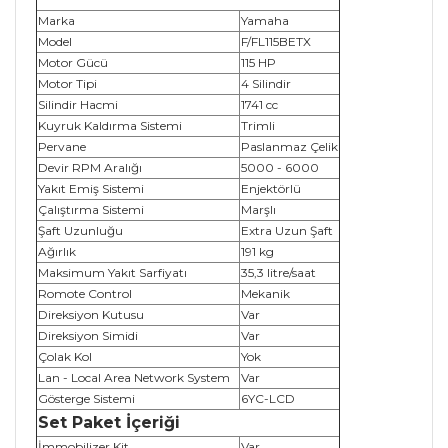
Marka
Yamaha
Model
F/FL115BETX
Motor Gücü
115 HP
Motor Tipi
4 Silindir
Silindir Hacmi
1741 cc
Kuyruk Kaldırma Sistemi
Trimli
Pervane
Paslanmaz Çelik
Devir RPM Aralığı
5000 - 6000
Yakıt Emiş Sistemi
Enjektörlü
Çalıştırma Sistemi
Marşlı
Şaft Uzunluğu
Extra Uzun Şaft
Ağırlık
191 kg
Maksimum Yakıt Sarfiyatı
35,3 litre/saat
Romote Control
Mekanik
Direksiyon Kutusu
Var
Direksiyon Simidi
Var
Çolak Kol
Yok
Lan - Local Area Network System
Var
Gösterge Sistemi
6YC-LCD
Set Paket İçeriği
İmmobilizer Kit
Var