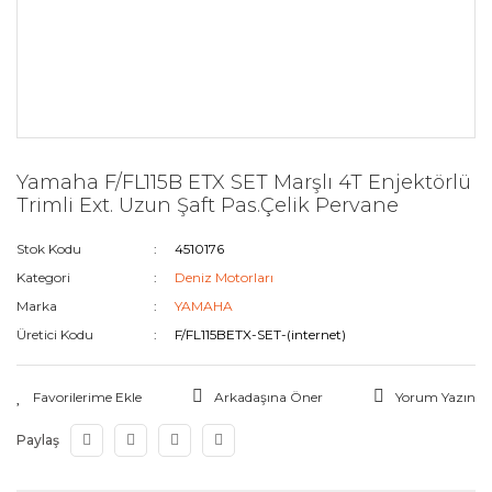
Yamaha F/FL115B ETX SET Marşlı 4T Enjektörlü
Trimli Ext. Uzun Şaft Pas.Çelik Pervane
Stok Kodu
4510176
Kategori
Deniz Motorları
Marka
YAMAHA
Üretici Kodu
F/FL115BETX-SET-(internet)
Arkadaşına Öner
Yorum Yazın
Paylaş