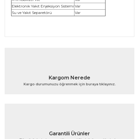
Elektronik Yakıt Enjeksiyon Sistemi
Var
Su ve Yakıt Separetörü
Var
Bu ürünün fiyat bilgisi, resim, ürün açıklamalarında ve
diğer konularda yetersiz gördüğünüz noktaları öneri
Bu ürüne ilk yorumu siz yapın!
formunu kullanarak tarafımıza iletebilirsiniz.
Görüş ve önerileriniz için teşekkür ederiz.
Yorum Yaz
Ürün resmi kalitesiz, bozuk veya görüntülenemiyor.
Kargom Nerede
Ürün açıklamasında eksik bilgiler bulunuyor.
Kargo durumunuzu öğrenmek için buraya tıklayınız.
Ürün bilgilerinde hatalar bulunuyor.
Ürün fiyatı diğer sitelerden daha pahalı.
Bu ürüne benzer farklı alternatifler olmalı.
Garantili Ürünler