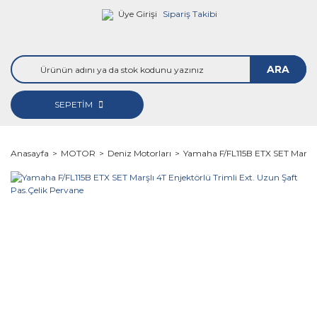
Üye Girişi
Sipariş Takibi
ARA
SEPETİM
Anasayfa
MOTOR
Deniz Motorları
Yamaha F/FL115B ETX SET Marşlı 4