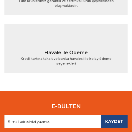
Tüm ürünlerimiz garantili ve sertifikalı ürün çeşitlerinden
oluşmaktadır.
Gönder
Havale ile Ödeme
Kredi kartına taksit ve banka havalesi ile kolay ödeme
seçenekleri
E-BÜLTEN
KAYDET