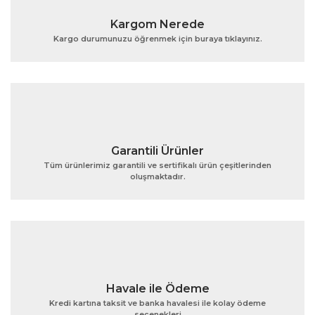
Ürün resmi kalitesiz, bozuk veya görüntülenemiyor.
Kargom Nerede
Ürün açıklamasında eksik bilgiler bulunuyor.
Kargo durumunuzu öğrenmek için buraya tıklayınız.
Ürün bilgilerinde hatalar bulunuyor.
Ürün fiyatı diğer sitelerden daha pahalı.
Bu ürüne benzer farklı alternatifler olmalı.
Garantili Ürünler
Tüm ürünlerimiz garantili ve sertifikalı ürün çeşitlerinden
oluşmaktadır.
Gönder
Havale ile Ödeme
Kredi kartına taksit ve banka havalesi ile kolay ödeme
seçenekleri