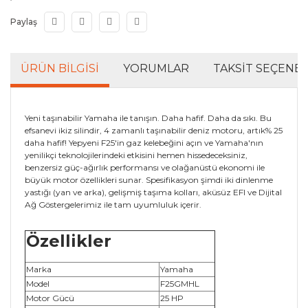
Paylaş
ÜRÜN BILGISI
YORUMLAR
TAKSIT SEÇENEK
Yeni taşınabilir Yamaha ile tanışın. Daha hafif. Daha da sıkı. Bu
efsanevi ikiz silindir, 4 zamanlı taşınabilir deniz motoru, artık% 25
daha hafif! Yepyeni F25'in gaz kelebeğini açın ve Yamaha'nın
yenilikçi teknolojilerindeki etkisini hemen hissedeceksiniz,
benzersiz güç-ağırlık performansı ve olağanüstü ekonomi ile
büyük motor özellikleri sunar. Spesifikasyon şimdi iki dinlenme
yastığı (yan ve arka), gelişmiş taşıma kolları, aküsüz EFI ve Dijital
Ağ Göstergelerimiz ile tam uyumluluk içerir.
Özellikler
Marka
Yamaha
Model
F25GMHL
Motor Gücü
25 HP