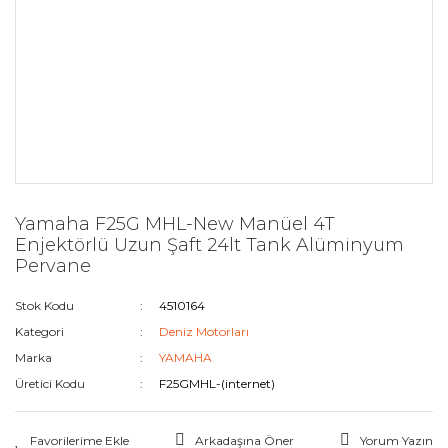
Yamaha F25G MHL-New Manüel 4T
Enjektörlü Uzun Şaft 24lt Tank Alüminyum
Pervane
Stok Kodu
4510164
Kategori
Deniz Motorları
Marka
YAMAHA
Üretici Kodu
F25GMHL-(internet)
Arkadaşına Öner
Yorum Yazın