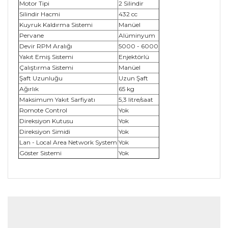
Motor Tipi
2 Silindir
Silindir Hacmi
432 cc
Kuyruk Kaldırma Sistemi
Manüel
Pervane
Alüminyum
Devir RPM Aralığı
5000 - 6000
Yakıt Emiş Sistemi
Enjektörlü
Çalıştırma Sistemi
Manüel
Şaft Uzunluğu
Uzun Şaft
Ağırlık
65 kg
Maksimum Yakıt Sarfiyatı
5,3 litre/saat
Romote Control
Yok
Direksiyon Kutusu
Yok
Direksiyon Simidi
Yok
Lan - Local Area Network System
Yok
Göster Sistemi
Yok
Bu ürünün fiyat bilgisi, resim, ürün açıklamalarında ve
diğer konularda yetersiz gördüğünüz noktaları öneri
Bu ürüne ilk yorumu siz yapın!
formunu kullanarak tarafımıza iletebilirsiniz.
Görüş ve önerileriniz için teşekkür ederiz.
Yorum Yaz