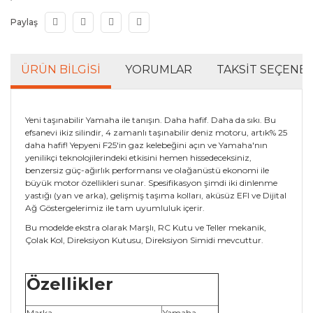
Paylaş
ÜRÜN BILGISI
YORUMLAR
TAKSIT SEÇENEK
Yeni taşınabilir Yamaha ile tanışın. Daha hafif. Daha da sıkı. Bu
efsanevi ikiz silindir, 4 zamanlı taşınabilir deniz motoru, artık% 25
daha hafif! Yepyeni F25'in gaz kelebeğini açın ve Yamaha'nın
yenilikçi teknolojilerindeki etkisini hemen hissedeceksiniz,
benzersiz güç-ağırlık performansı ve olağanüstü ekonomi ile
büyük motor özellikleri sunar. Spesifikasyon şimdi iki dinlenme
yastığı (yan ve arka), gelişmiş taşıma kolları, aküsüz EFI ve Dijital
Ağ Göstergelerimiz ile tam uyumluluk içerir.
Bu modelde ekstra olarak Marşlı, RC Kutu ve Teller mekanik,
Çolak Kol, Direksiyon Kutusu, Direksiyon Simidi mevcuttur.
Özellikler
Marka
Yamaha