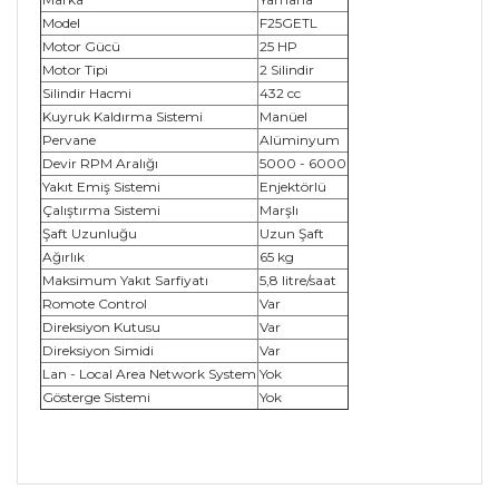
Model
F25GETL
Motor Gücü
25 HP
Motor Tipi
2 Silindir
Silindir Hacmi
432 cc
Kuyruk Kaldırma Sistemi
Manüel
Pervane
Alüminyum
Devir RPM Aralığı
5000 - 6000
Yakıt Emiş Sistemi
Enjektörlü
Çalıştırma Sistemi
Marşlı
Şaft Uzunluğu
Uzun Şaft
Ağırlık
65 kg
Maksimum Yakıt Sarfiyatı
5,8 litre/saat
Romote Control
Var
Direksiyon Kutusu
Var
Direksiyon Simidi
Var
Lan - Local Area Network System
Yok
Gösterge Sistemi
Yok
Bu ürünün fiyat bilgisi, resim, ürün açıklamalarında ve