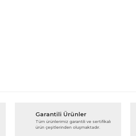
rında ve diğer konularda yetersiz gördüğünüz noktaları öneri formunu kul
Bu ürüne ilk yorumu siz yapın!
Garantili Ürünler
iyor.
Yorum Yaz
Tüm ürünlerimiz garantili ve sertifikalı
ürün çeşitlerinden oluşmaktadır.