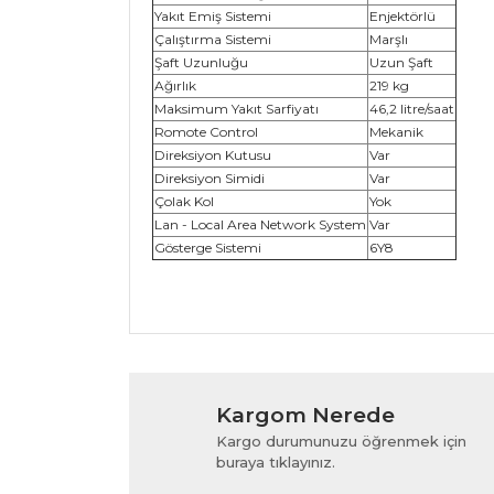
Yakıt Emiş Sistemi
Enjektörlü
Çalıştırma Sistemi
Marşlı
Şaft Uzunluğu
Uzun Şaft
Ağırlık
219 kg
Maksimum Yakıt Sarfiyatı
46,2 litre/saat
Romote Control
Mekanik
Direksiyon Kutusu
Var
Direksiyon Simidi
Var
Çolak Kol
Yok
Lan - Local Area Network System
Var
Gösterge Sistemi
6Y8
Bu ürünün fiyat bilgisi, resim, ürün açıklamala
Görüş ve önerileriniz için teşekkür ederiz.
Kargom Nerede
Ürün resmi kalitesiz, bozuk veya görüntülenem
Kargo durumunuzu öğrenmek için
Ürün açıklamasında eksik bilgiler bulunuyor.
buraya tıklayınız.
Ürün bilgilerinde hatalar bulunuyor.