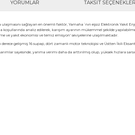
YORUMLAR
TAKSIT SEÇENEKLER
laşmasını sağlayan en önemli faktör, Yamaha´nın eşsiz Elektronik Yakıt Enjek
ma koşullarında analiz edilerek, karışım ayarının mükemmel şekilde yapılabilm
nme ve yakıt ekonomisi ve temiz emisyon' seviyelerine ulaşılmaktadır.
ece gelişmiş 16 supap, dört zamanlı motor teknolojisi ve Üstten İkili Eksan
rımlar sayesinde, yanma verimi daha da arttırılmış olup, yüksek hızlara sarsın