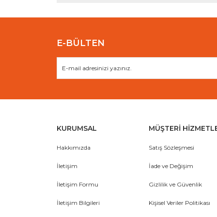
Ürün fiyatı diğer sitelerden daha pahalı.
Bu ürüne benzer farklı alternatifler olmalı.
E-BÜLTEN
KURUMSAL
MÜŞTERİ HİZMETL
Hakkımızda
Satış Sözleşmesi
İletişim
İade ve Değişim
İletişim Formu
Gizlilik ve Güvenlik
İletişim Bilgileri
Kişisel Veriler Politikası