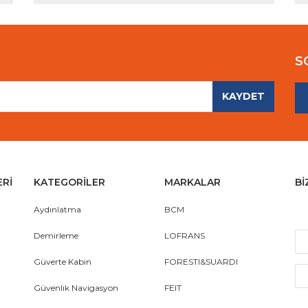
S
KAYDET
Gönder
ERİ
KATEGORİLER
MARKALAR
Bİ
Aydınlatma
BCM
Demirleme
LOFRANS
Güverte Kabin
FORESTI&SUARDI
Güvenlik Navigasyon
FEIT