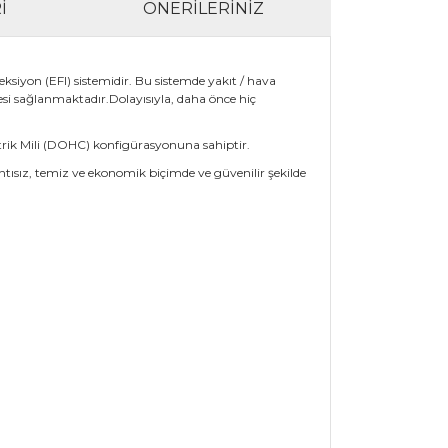
I
ÖNERILERINIZ
siyon (EFI) sistemidir. Bu sistemde yakıt / hava
esi sağlanmaktadır.Dolayısıyla, daha önce hiç
trik Mili (DOHC) konfigürasyonuna sahiptir.
tısız, temiz ve ekonomik biçimde ve güvenilir şekilde