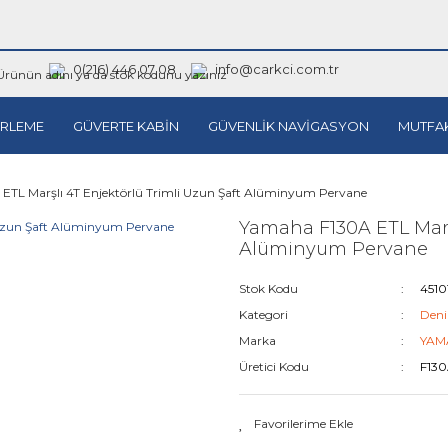
0(216) 446 07 08
info@carkci.com.tr
RLEME
GÜVERTE KABİN
GÜVENLİK NAVİGASYON
MUTFA
ETL Marşlı 4T Enjektörlü Trimli Uzun Şaft Alüminyum Pervane
Yamaha F130A ETL Marşl
Alüminyum Pervane
Stok Kodu
4510
Kategori
Deni
Marka
YAM
Üretici Kodu
F130