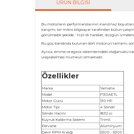
ÜRÜN BILGISI
Bu motorların performanslarının inanılmaz boyutlara u
karışımı, bir mikro bilgisayar tarafından bütün çalış
görülmedik şekilde; ' hızlı ilk hareket, düzgün ivmele
Bu güç bandında bulunan dört motorun tamamı, son der
Ayrıca, emme ve egzoz sistemlerindeki olağanüstü tasa
ulaşılabilmesi mümkün olmaktadır.
Özellikler
Marka
Yamaha
Model
F130AETL
Motor Gücü
130 HP
Motor Tipi
4 Silindir
Silindir Hacmi
1832 cc
Kuyruk Kaldırma Sistemi
Trimli
Pervane
Alüminyum
Devir RPM Aralığı
5300 - 6300