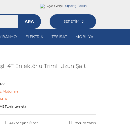
Üye Girişi
Sipariş Takibi
ARA
SEPETİM
K BANYO
ELEKTRİK
TESİSAT
MOBİLYA
ı 4T Enjektörlü Trimli Uzun Şaft
177
z Motorları
AHA
AETL-(internet)
Arkadaşına Öner
Yorum Yazın