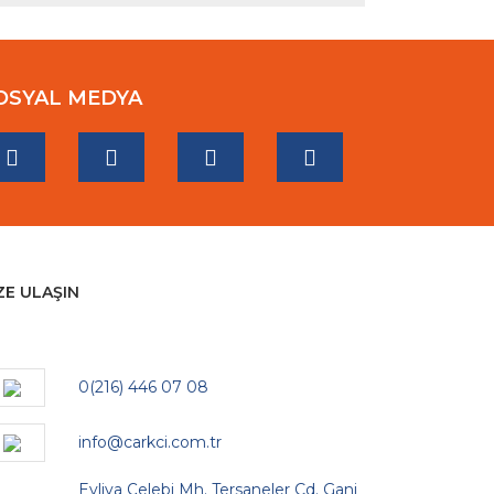
OSYAL MEDYA
ZE ULAŞIN
0(216) 446 07 08
info@carkci.com.tr
Evliya Çelebi Mh. Tersaneler Cd. Gani