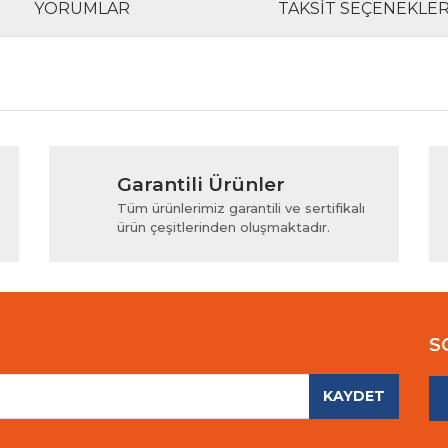
YORUMLAR
TAKSIT SEÇENEKLER
rında ve diğer konularda yetersiz gördüğünüz noktaları öneri formunu kul
Bu ürüne ilk yorumu siz yapın!
Garantili Ürünler
iyor.
Yorum Yaz
Tüm ürünlerimiz garantili ve sertifikalı
ürün çeşitlerinden oluşmaktadır.
S
KAYDET
Gönder