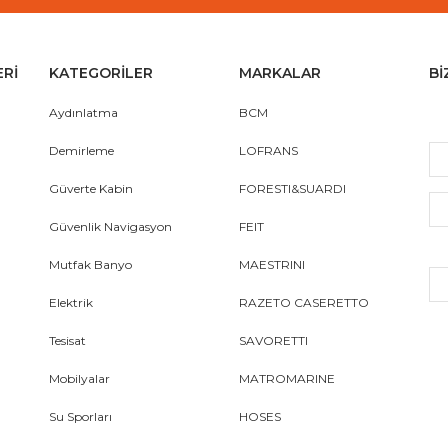
ERİ
KATEGORİLER
MARKALAR
Bİ
Aydınlatma
BCM
Demirleme
LOFRANS
Güverte Kabin
FORESTI&SUARDI
Güvenlik Navigasyon
FEIT
Mutfak Banyo
MAESTRINI
Elektrik
RAZETO CASERETTO
Tesisat
SAVORETTI
Mobilyalar
MATROMARINE
Su Sporları
HOSES