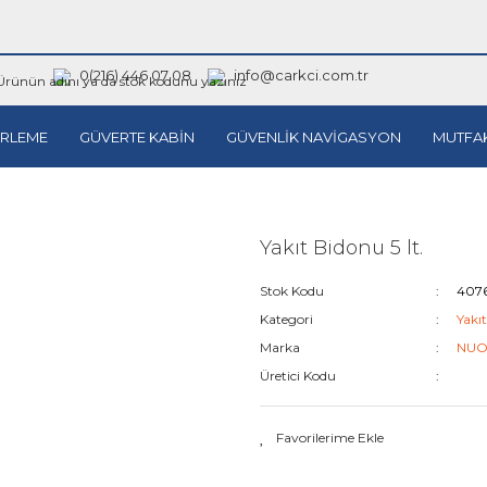
0(216) 446 07 08
info@carkci.com.tr
RLEME
GÜVERTE KABİN
GÜVENLİK NAVİGASYON
MUTFA
Yakıt Bidonu 5 lt.
Stok Kodu
407
Kategori
Yakıt
Marka
NUO
Üretici Kodu