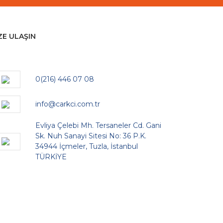
ZE ULAŞIN
0(216) 446 07 08
info@carkci.com.tr
Evliya Çelebi Mh. Tersaneler Cd. Gani
Sk. Nuh Sanayi Sitesi No: 36 P.K.
34944 İçmeler, Tuzla, İstanbul
TÜRKİYE