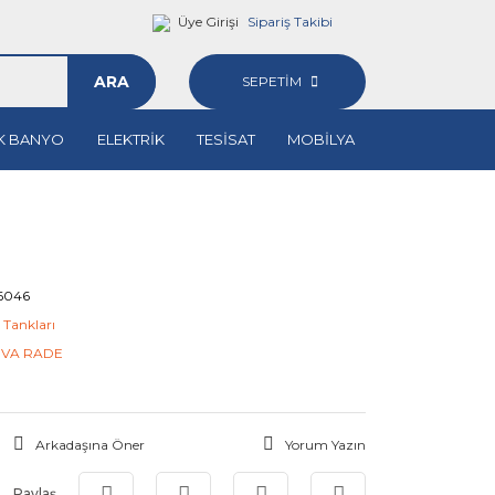
Üye Girişi
Sipariş Takibi
ARA
SEPETİM
K BANYO
ELEKTRİK
TESİSAT
MOBİLYA
6046
 Tankları
VA RADE
Arkadaşına Öner
Yorum Yazın
Paylaş