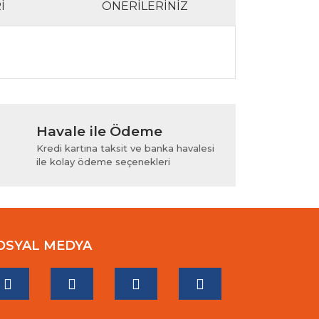
I
ÖNERILERINIZ
lanarak tarafımıza iletebilirsiniz.
Havale ile Ödeme
Kredi kartına taksit ve banka havalesi
ile kolay ödeme seçenekleri
OSYAL MEDYA