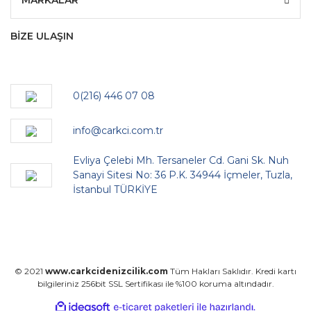
MARKALAR
BİZE ULAŞIN
0(216) 446 07 08
info@carkci.com.tr
Evliya Çelebi Mh. Tersaneler Cd. Gani Sk. Nuh
Sanayi Sitesi No: 36 P.K. 34944 İçmeler, Tuzla,
İstanbul TÜRKİYE
© 2021
www.carkcidenizcilik.com
Tüm Hakları Saklıdır. Kredi kartı
bilgileriniz 256bit SSL Sertifikası ile %100 koruma altındadır.
ile
ideasoft
e-