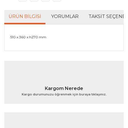
ÜRÜN BILGISI
YORUMLAR
TAKSIT SEÇENEK
510 x 360 x h270 mm
Bu ürünün fiyat bilgisi, resim, ürün açıklamalarında ve
diğer konularda yetersiz gördüğünüz noktaları öneri
Bu ürüne ilk yorumu siz yapın!
formunu kullanarak tarafımıza iletebilirsiniz.
Görüş ve önerileriniz için teşekkür ederiz.
Yorum Yaz
Ürün resmi kalitesiz, bozuk veya görüntülenemiyor.
Kargom Nerede
Ürün açıklamasında eksik bilgiler bulunuyor.
Kargo durumunuzu öğrenmek için buraya tıklayınız.
Ürün bilgilerinde hatalar bulunuyor.
Ürün fiyatı diğer sitelerden daha pahalı.
Bu ürüne benzer farklı alternatifler olmalı.