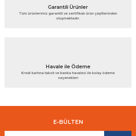
Garantili Ürünler
Tüm ürünlerimiz garantili ve sertifikalı ürün çeşitlerinden
oluşmaktadır.
Gönder
Havale ile Ödeme
Kredi kartına taksit ve banka havalesi ile kolay ödeme
seçenekleri
E-BÜLTEN