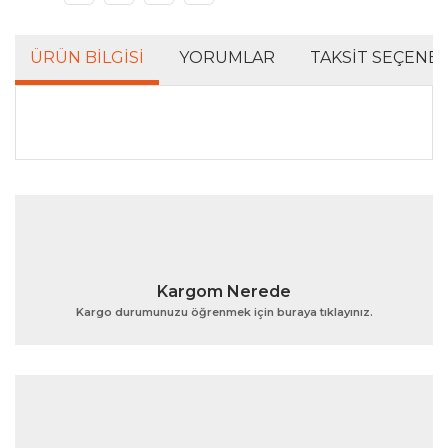
ÜRÜN BILGISI
YORUMLAR
TAKSIT SEÇENEK
Bu ürünün fiyat bilgisi, resim, ürün açıklamalarında ve
diğer konularda yetersiz gördüğünüz noktaları öneri
Bu ürüne ilk yorumu siz yapın!
formunu kullanarak tarafımıza iletebilirsiniz.
Görüş ve önerileriniz için teşekkür ederiz.
Yorum Yaz
Ürün resmi kalitesiz, bozuk veya görüntülenemiyor.
Kargom Nerede
Ürün açıklamasında eksik bilgiler bulunuyor.
Kargo durumunuzu öğrenmek için buraya tıklayınız.
Ürün bilgilerinde hatalar bulunuyor.
Ürün fiyatı diğer sitelerden daha pahalı.
Bu ürüne benzer farklı alternatifler olmalı.