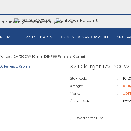
0(216) 446 07 08
info@carkci.com.tr
RLEME
GÜVERTE KABİN
GÜVENLİK NAVİGASYON
MUTFA
ik Irgat 12V 1500W 10mm DIN766 Fenersiz Kromaj
X2 Dik Irgat 12V 1500
Stok Kodu
1012
Kategori
X2 Ir
Marka
LOF
Üretici Kodu
1872