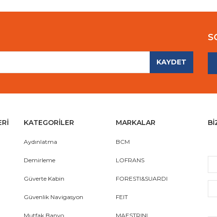
S
KAYDET
Gönder
ERİ
KATEGORİLER
MARKALAR
Bİ
Aydınlatma
BCM
Demirleme
LOFRANS
Güverte Kabin
FORESTI&SUARDI
Güvenlik Navigasyon
FEIT
Mutfak Banyo
MAESTRINI