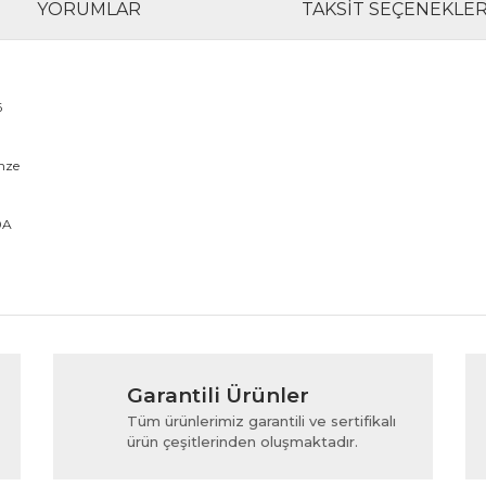
YORUMLAR
TAKSIT SEÇENEKLER
6
nze
0A
rında ve diğer konularda yetersiz gördüğünüz noktaları öneri formunu kul
Bu ürüne ilk yorumu siz yapın!
Garantili Ürünler
iyor.
Yorum Yaz
Tüm ürünlerimiz garantili ve sertifikalı
ürün çeşitlerinden oluşmaktadır.