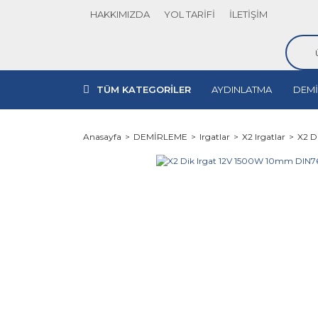
HAKKIMIZDA
YOL TARİFİ
İLETİŞİM
TÜM KATEGORİLER
AYDINLATMA
DEMİ
Anasayfa
DEMİRLEME
Irgatlar
X2 Irgatlar
X2 D