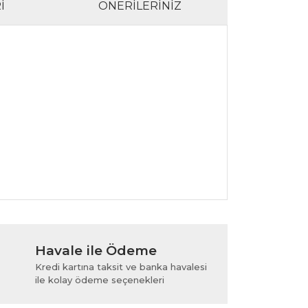
I
ÖNERILERINIZ
lanarak tarafımıza iletebilirsiniz.
Havale ile Ödeme
Kredi kartına taksit ve banka havalesi
ile kolay ödeme seçenekleri