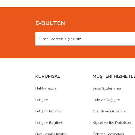
Bu ürüne benzer farklı alternatifler olmalı.
E-BÜLTEN
KURUMSAL
MÜŞTERİ HİZMETL
Hakkımızda
Satış Sözleşmesi
İletişim
İade ve Değişim
İletişim Formu
Gizlilik ve Güvenlik
İletişim Bilgileri
Kişisel Veriler Politikası
Üye Hesap Bilgileri
Ödeme Seçenekleri