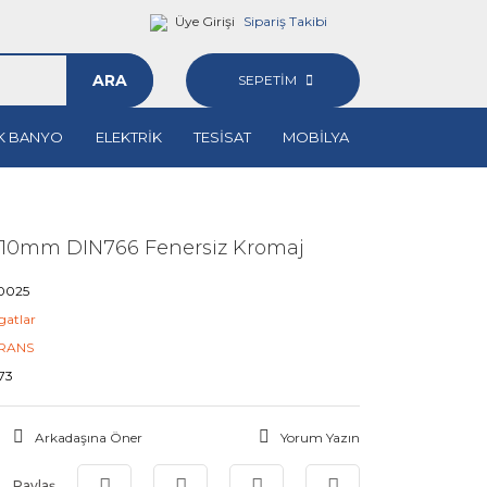
Üye Girişi
Sipariş Takibi
ARA
SEPETİM
K BANYO
ELEKTRİK
TESİSAT
MOBİLYA
W 10mm DIN766 Fenersiz Kromaj
0025
gatlar
RANS
73
Arkadaşına Öner
Yorum Yazın
Paylaş