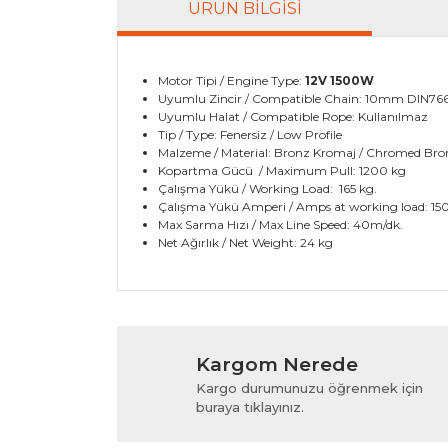
ÜRÜN BILGISI
Motor Tipi / Engine Type:
12V 1500W
Uyumlu Zincir / Compatible Chain: 10mm DIN76
Uyumlu Halat / Compatible Rope: Kullanılmaz
Tip / Type: Fenersiz / Low Profile
Malzeme / Material: Bronz Kromaj / Chromed Bro
Kopartma Gücü / Maximum Pull: 1200 kg
Çalışma Yükü / Working Load: 165 kg.
Çalışma Yükü Amperi / Amps at working load: 15
Max Sarma Hızı / Max Line Speed: 40m/dk.
Net Ağırlık / Net Weight: 24 kg
Bu ürünün fiyat bilgisi, resim, ürün açıklamala
Görüş ve önerileriniz için teşekkür ederiz.
Kargom Nerede
Ürün resmi kalitesiz, bozuk veya görüntülenem
Kargo durumunuzu öğrenmek için
Ürün açıklamasında eksik bilgiler bulunuyor.
buraya tıklayınız.
Ürün bilgilerinde hatalar bulunuyor.
Ürün fiyatı diğer sitelerden daha pahalı.