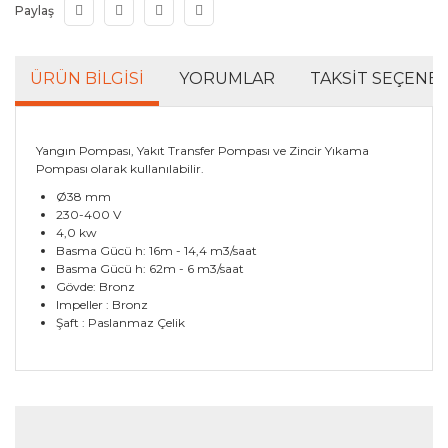
Paylaş
ÜRÜN BILGISI
YORUMLAR
TAKSIT SEÇENEK
Yangın Pompası, Yakıt Transfer Pompası ve Zincir Yıkama
Pompası olarak kullanılabilir.
Ø38 mm
230-400 V
4,0 kw
Basma Gücü h: 16m - 14,4 m3/saat
Basma Gücü h: 62m - 6 m3/saat
Gövde: Bronz
Impeller : Bronz
Şaft : Paslanmaz Çelik
Bu ürünün fiyat bilgisi, resim, ürün açıklamalarında ve
diğer konularda yetersiz gördüğünüz noktaları öneri
Bu ürüne ilk yorumu siz yapın!
formunu kullanarak tarafımıza iletebilirsiniz.
Görüş ve önerileriniz için teşekkür ederiz.