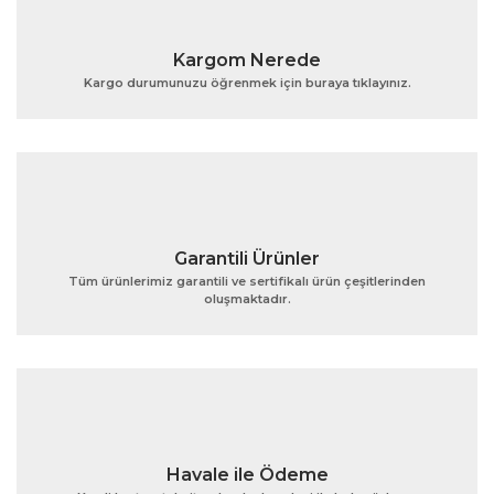
Yorum Yaz
Ürün resmi kalitesiz, bozuk veya görüntülenemiyor.
Kargom Nerede
Ürün açıklamasında eksik bilgiler bulunuyor.
Kargo durumunuzu öğrenmek için buraya tıklayınız.
Ürün bilgilerinde hatalar bulunuyor.
Ürün fiyatı diğer sitelerden daha pahalı.
Bu ürüne benzer farklı alternatifler olmalı.
Garantili Ürünler
Tüm ürünlerimiz garantili ve sertifikalı ürün çeşitlerinden
oluşmaktadır.
Gönder
Havale ile Ödeme