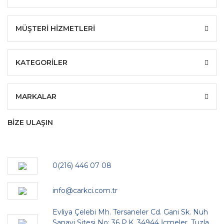
MÜŞTERİ HİZMETLERİ
KATEGORİLER
MARKALAR
BİZE ULAŞIN
0(216) 446 07 08
info@carkci.com.tr
Evliya Çelebi Mh. Tersaneler Cd. Gani Sk. Nuh
Sanayi Sitesi No: 36 P.K. 34944 İçmeler, Tuzla,