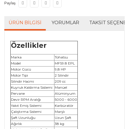
Paylaş
ÜRÜN BILGISI
YORUMLAR
TAKSIT SEÇENEK
Özellikler
Marka
Tohatsu
Model
MFS9.8 EPL
Motor Gücü
9,8 HP
Motor Tipi
2 Silindir
Silindir Hacmi
209 cc
Kuyruk Kaldırma Sistemi
Manüel
Pervane
Alüminyum
Devir RPM Aralığı
5000 - 6000
Yakıt Emiş Sistemi
Karbüratör
Çalıştırma Sistemi
Marşlı
Şaft Uzunluğu
Uzun Şaft
Ağırlık
38 kg