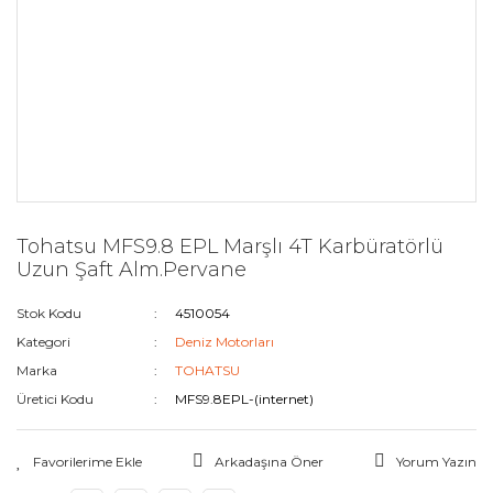
Tohatsu MFS9.8 EPL Marşlı 4T Karbüratörlü
Uzun Şaft Alm.Pervane
Stok Kodu
4510054
Kategori
Deniz Motorları
Marka
TOHATSU
Üretici Kodu
MFS9.8EPL-(internet)
Arkadaşına Öner
Yorum Yazın