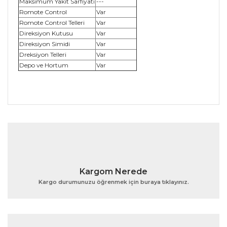
Maksimum Yakıt Sarfiyatı
---
Romote Control
Var
Romote Control Telleri
Var
Direksiyon Kutusu
Var
Direksiyon Simidi
Var
Dreksiyon Telleri
Var
Depo ve Hortum
Var
Bu ürünün fiyat bilgisi, resim, ürün açıklamalarında ve
diğer konularda yetersiz gördüğünüz noktaları öneri
Bu ürüne ilk yorumu siz yapın!
formunu kullanarak tarafımıza iletebilirsiniz.
Görüş ve önerileriniz için teşekkür ederiz.
Yorum Yaz
Ürün resmi kalitesiz, bozuk veya görüntülenemiyor.
Kargom Nerede
Ürün açıklamasında eksik bilgiler bulunuyor.
Kargo durumunuzu öğrenmek için buraya tıklayınız.
Ürün bilgilerinde hatalar bulunuyor.
Ürün fiyatı diğer sitelerden daha pahalı.
Bu ürüne benzer farklı alternatifler olmalı.