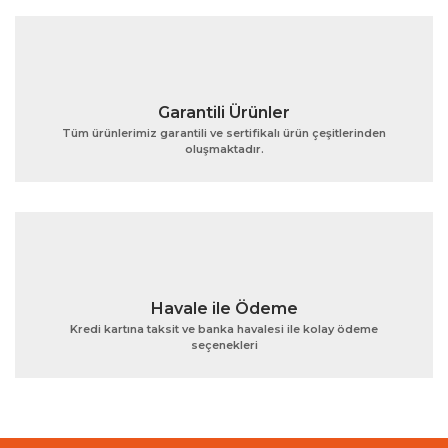
Bu ürüne benzer farklı alternatifler olmalı.
Garantili Ürünler
Tüm ürünlerimiz garantili ve sertifikalı ürün çeşitlerinden
oluşmaktadır.
Gönder
Havale ile Ödeme
Kredi kartına taksit ve banka havalesi ile kolay ödeme
seçenekleri