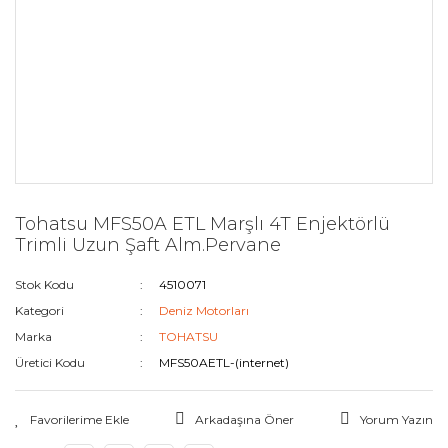
Tohatsu MFS50A ETL Marşlı 4T Enjektörlü
Trimli Uzun Şaft Alm.Pervane
Stok Kodu
4510071
Kategori
Deniz Motorları
Marka
TOHATSU
Üretici Kodu
MFS50AETL-(internet)
Arkadaşına Öner
Yorum Yazın