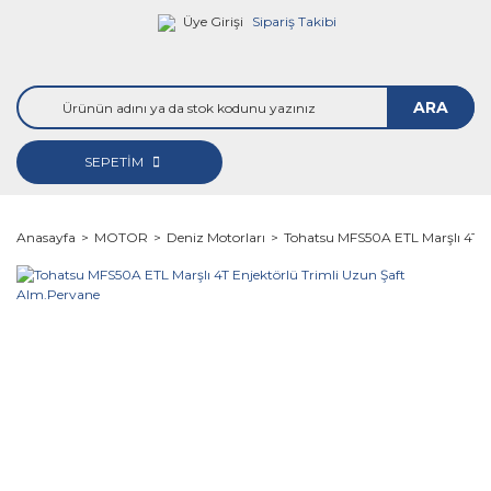
Üye Girişi
Sipariş Takibi
ARA
SEPETİM
Anasayfa
MOTOR
Deniz Motorları
Tohatsu MFS50A ETL Marşlı 4T E