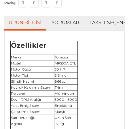
Paylaş
ÜRÜN BILGISI
YORUMLAR
TAKSIT SEÇENEK
Özellikler
Marka
Tohatsu
Model
MFS50A ETL
Motor Gücü
50 HP
Motor Tipi
3 Silindir
Silindir Hacmi
866 cc
Kuyruk Kaldırma Sistemi
Trimli
Pervane
Alüminyum
Devir RPM Aralığı
5000 - 6000
Yakıt Emiş Sistemi
Enjektörlü
Çalıştırma Sistemi
Marşlı
Şaft Uzunluğu
Uzun Şaft
Ağırlık
97 kg