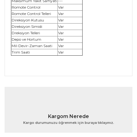
Maksimum Yakıt Sarfiyatı
---
Romote Control
Var
Romote Control Telleri
Var
Direksiyon Kutusu
Var
Direksiyon Simidi
Var
Dreksiyon Telleri
Var
Depo ve Hortum
Var
Mil-Devir-Zaman Saati
Var
Trim Saati
Var
Bu ürünün fiyat bilgisi, resim, ürün açıklamalarında ve
diğer konularda yetersiz gördüğünüz noktaları öneri
Bu ürüne ilk yorumu siz yapın!
formunu kullanarak tarafımıza iletebilirsiniz.
Görüş ve önerileriniz için teşekkür ederiz.
Yorum Yaz
Ürün resmi kalitesiz, bozuk veya görüntülenemiyor.
Kargom Nerede
Ürün açıklamasında eksik bilgiler bulunuyor.
Kargo durumunuzu öğrenmek için buraya tıklayınız.
Ürün bilgilerinde hatalar bulunuyor.
Ürün fiyatı diğer sitelerden daha pahalı.