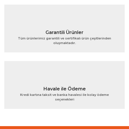
Bu ürüne benzer farklı alternatifler olmalı.
Garantili Ürünler
Tüm ürünlerimiz garantili ve sertifikalı ürün çeşitlerinden
oluşmaktadır.
Gönder
Havale ile Ödeme
Kredi kartına taksit ve banka havalesi ile kolay ödeme
seçenekleri