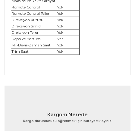
Maksimum Yakıt Sarfiyatı
---
Romote Control
Yok
Romote Control Telleri
Yok
Direksiyon Kutusu
Yok
Direksiyon Simidi
Yok
Dreksiyon Telleri
Yok
Depo ve Hortum
Var
Mil-Devir-Zaman Saati
Yok
Trim Saati
Yok
Bu ürünün fiyat bilgisi, resim, ürün açıklamalarında ve
diğer konularda yetersiz gördüğünüz noktaları öneri
Bu ürüne ilk yorumu siz yapın!
formunu kullanarak tarafımıza iletebilirsiniz.
Görüş ve önerileriniz için teşekkür ederiz.
Yorum Yaz
Ürün resmi kalitesiz, bozuk veya görüntülenemiyor.
Kargom Nerede
Ürün açıklamasında eksik bilgiler bulunuyor.
Kargo durumunuzu öğrenmek için buraya tıklayınız.
Ürün bilgilerinde hatalar bulunuyor.
Ürün fiyatı diğer sitelerden daha pahalı.