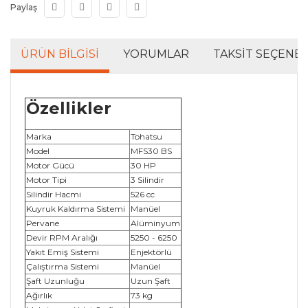
Paylaş
ÜRÜN BILGISI
YORUMLAR
TAKSIT SEÇENEK
Özellikler
Marka
Tohatsu
Model
MFS30 BS
Motor Gücü
30 HP
Motor Tipi
3 Silindir
Silindir Hacmi
526 cc
Kuyruk Kaldırma Sistemi
Manüel
Pervane
Alüminyum
Devir RPM Aralığı
5250 - 6250
Yakıt Emiş Sistemi
Enjektörlü
Çalıştırma Sistemi
Manüel
Şaft Uzunluğu
Uzun Şaft
Ağırlık
73 kg