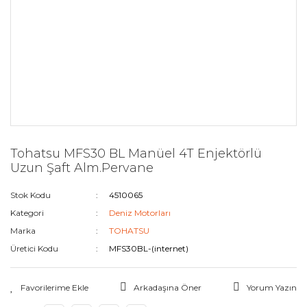
Tohatsu MFS30 BL Manüel 4T Enjektörlü
Uzun Şaft Alm.Pervane
Stok Kodu
4510065
Kategori
Deniz Motorları
Marka
TOHATSU
Üretici Kodu
MFS30BL-(internet)
Arkadaşına Öner
Yorum Yazın