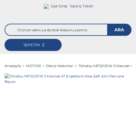
Üye Girişi
Sipariş Takibi
ARA
SEPETİM
Anasayfa
MOTOR
Deniz Motorları
Tohatsu MFS20EW S Manüel 4T E