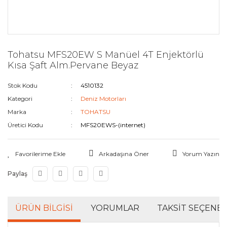
Tohatsu MFS20EW S Manüel 4T Enjektörlü
Kısa Şaft Alm.Pervane Beyaz
Stok Kodu
4510132
Kategori
Deniz Motorları
Marka
TOHATSU
Üretici Kodu
MFS20EWS-(internet)
Arkadaşına Öner
Yorum Yazın
Paylaş
ÜRÜN BILGISI
YORUMLAR
TAKSIT SEÇENEK