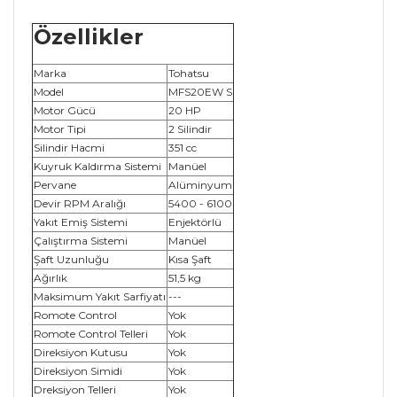
Özellikler
Marka
Tohatsu
Model
MFS20EW S
Motor Gücü
20 HP
Motor Tipi
2 Silindir
Silindir Hacmi
351 cc
Kuyruk Kaldırma Sistemi
Manüel
Pervane
Alüminyum
Devir RPM Aralığı
5400 - 6100
Yakıt Emiş Sistemi
Enjektörlü
Çalıştırma Sistemi
Manüel
Şaft Uzunluğu
Kısa Şaft
Ağırlık
51,5 kg
Maksimum Yakıt Sarfiyatı
---
Romote Control
Yok
Romote Control Telleri
Yok
Direksiyon Kutusu
Yok
Direksiyon Simidi
Yok
Dreksiyon Telleri
Yok