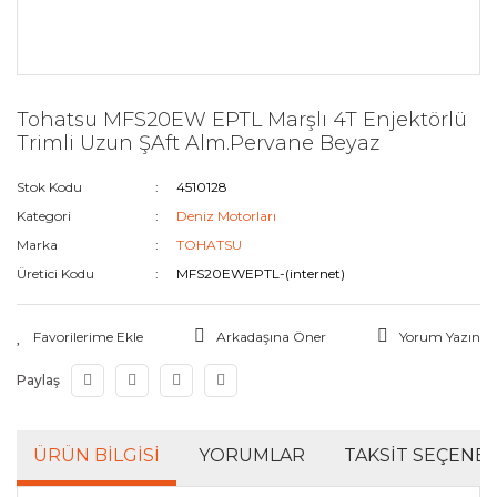
Tohatsu MFS20EW EPTL Marşlı 4T Enjektörlü
Trimli Uzun ŞAft Alm.Pervane Beyaz
Stok Kodu
4510128
Kategori
Deniz Motorları
Marka
TOHATSU
Üretici Kodu
MFS20EWEPTL-(internet)
Arkadaşına Öner
Yorum Yazın
Paylaş
ÜRÜN BILGISI
YORUMLAR
TAKSIT SEÇENEK