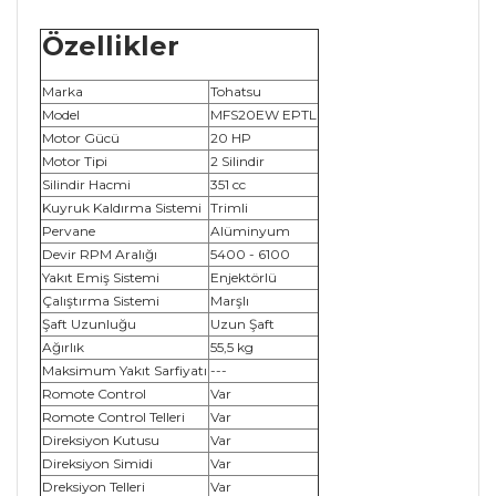
Özellikler
Marka
Tohatsu
Model
MFS20EW EPTL
Motor Gücü
20 HP
Motor Tipi
2 Silindir
Silindir Hacmi
351 cc
Kuyruk Kaldırma Sistemi
Trimli
Pervane
Alüminyum
Devir RPM Aralığı
5400 - 6100
Yakıt Emiş Sistemi
Enjektörlü
Çalıştırma Sistemi
Marşlı
Şaft Uzunluğu
Uzun Şaft
Ağırlık
55,5 kg
Maksimum Yakıt Sarfiyatı
---
Romote Control
Var
Romote Control Telleri
Var
Direksiyon Kutusu
Var
Direksiyon Simidi
Var
Dreksiyon Telleri
Var