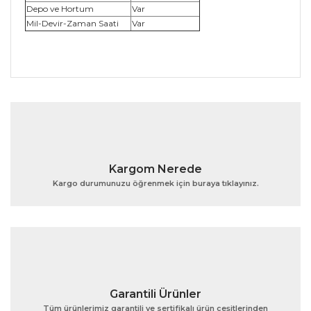
Depo ve Hortum
Var
Mil-Devir-Zaman Saati
Var
Bu ürünün fiyat bilgisi, resim, ürün açıklamalarında ve
diğer konularda yetersiz gördüğünüz noktaları öneri
Bu ürüne ilk yorumu siz yapın!
formunu kullanarak tarafımıza iletebilirsiniz.
Görüş ve önerileriniz için teşekkür ederiz.
Yorum Yaz
Ürün resmi kalitesiz, bozuk veya görüntülenemiyor.
Kargom Nerede
Ürün açıklamasında eksik bilgiler bulunuyor.
Kargo durumunuzu öğrenmek için buraya tıklayınız.
Ürün bilgilerinde hatalar bulunuyor.
Ürün fiyatı diğer sitelerden daha pahalı.
Bu ürüne benzer farklı alternatifler olmalı.
Garantili Ürünler
Tüm ürünlerimiz garantili ve sertifikalı ürün çeşitlerinden