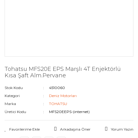
Tohatsu MFS20E EPS Marşlı 4T Enjektörlü
Kısa Şaft Alm.Pervane
Stok Kodu
4510060
Kategori
Deniz Motorları
Marka
TOHATSU
Üretici Kodu
MFS20EEPS-(internet)
Arkadaşına Öner
Yorum Yazın