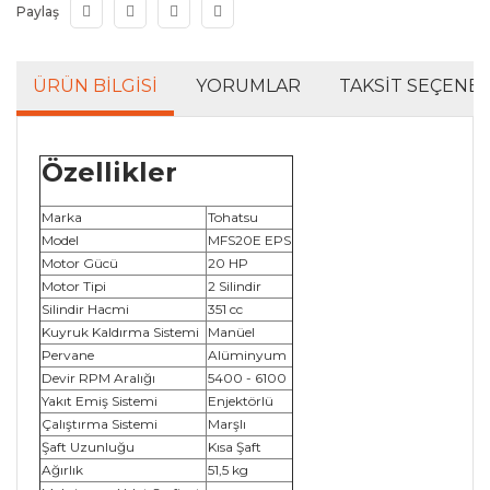
Paylaş
ÜRÜN BILGISI
YORUMLAR
TAKSIT SEÇENEK
Özellikler
Marka
Tohatsu
Model
MFS20E EPS
Motor Gücü
20 HP
Motor Tipi
2 Silindir
Silindir Hacmi
351 cc
Kuyruk Kaldırma Sistemi
Manüel
Pervane
Alüminyum
Devir RPM Aralığı
5400 - 6100
Yakıt Emiş Sistemi
Enjektörlü
Çalıştırma Sistemi
Marşlı
Şaft Uzunluğu
Kısa Şaft
Ağırlık
51,5 kg