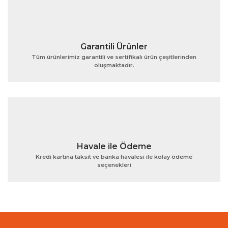
Bu ürüne benzer farklı alternatifler olmalı.
Garantili Ürünler
Tüm ürünlerimiz garantili ve sertifikalı ürün çeşitlerinden
oluşmaktadır.
Gönder
Havale ile Ödeme
Kredi kartına taksit ve banka havalesi ile kolay ödeme
seçenekleri