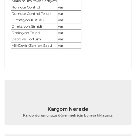
Maksimum Yakıt Sarfiyatı
---
Romote Control
Var
Romote Control Telleri
Var
Direksiyon Kutusu
Var
Direksiyon Simidi
Var
Dreksiyon Telleri
Var
Depo ve Hortum
Var
Mil-Devir-Zaman Saati
Var
Bu ürünün fiyat bilgisi, resim, ürün açıklamalarında ve
diğer konularda yetersiz gördüğünüz noktaları öneri
Bu ürüne ilk yorumu siz yapın!
formunu kullanarak tarafımıza iletebilirsiniz.
Görüş ve önerileriniz için teşekkür ederiz.
Yorum Yaz
Ürün resmi kalitesiz, bozuk veya görüntülenemiyor.
Kargom Nerede
Ürün açıklamasında eksik bilgiler bulunuyor.
Kargo durumunuzu öğrenmek için buraya tıklayınız.
Ürün bilgilerinde hatalar bulunuyor.
Ürün fiyatı diğer sitelerden daha pahalı.