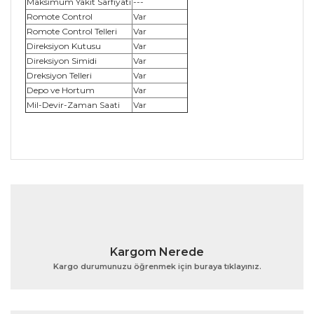
Maksimum Yakıt Sarfiyatı
---
Romote Control
Var
Romote Control Telleri
Var
Direksiyon Kutusu
Var
Direksiyon Simidi
Var
Dreksiyon Telleri
Var
Depo ve Hortum
Var
Mil-Devir-Zaman Saati
Var
Bu ürünün fiyat bilgisi, resim, ürün açıklamalarında ve
diğer konularda yetersiz gördüğünüz noktaları öneri
Bu ürüne ilk yorumu siz yapın!
formunu kullanarak tarafımıza iletebilirsiniz.
Görüş ve önerileriniz için teşekkür ederiz.
Yorum Yaz
Ürün resmi kalitesiz, bozuk veya görüntülenemiyor.
Kargom Nerede
Ürün açıklamasında eksik bilgiler bulunuyor.
Kargo durumunuzu öğrenmek için buraya tıklayınız.
Ürün bilgilerinde hatalar bulunuyor.
Ürün fiyatı diğer sitelerden daha pahalı.