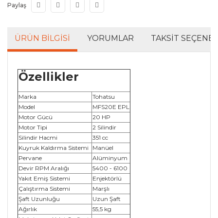
Paylaş
ÜRÜN BILGISI
YORUMLAR
TAKSIT SEÇENEK
Özellikler
Marka
Tohatsu
Model
MFS20E EPL
Motor Gücü
20 HP
Motor Tipi
2 Silindir
Silindir Hacmi
351 cc
Kuyruk Kaldırma Sistemi
Manüel
Pervane
Alüminyum
Devir RPM Aralığı
5400 - 6100
Yakıt Emiş Sistemi
Enjektörlü
Çalıştırma Sistemi
Marşlı
Şaft Uzunluğu
Uzun Şaft
Ağırlık
55,5 kg