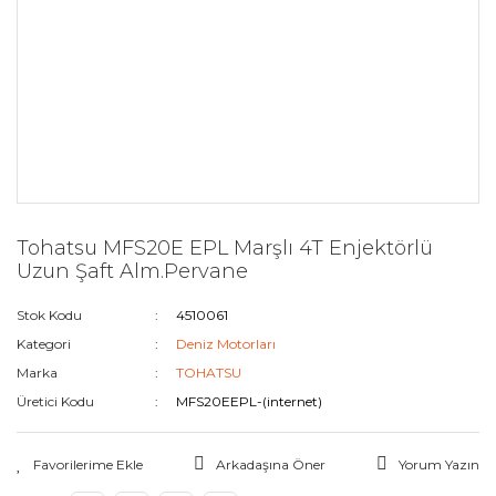
Tohatsu MFS20E EPL Marşlı 4T Enjektörlü
Uzun Şaft Alm.Pervane
Stok Kodu
4510061
Kategori
Deniz Motorları
Marka
TOHATSU
Üretici Kodu
MFS20EEPL-(internet)
Arkadaşına Öner
Yorum Yazın