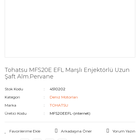
Tohatsu MFS20E EFL Marşlı Enjektörlü Uzun
Şaft Alm.Pervane
Stok Kodu
4510202
Kategori
Deniz Motorları
Marka
TOHATSU
Üretici Kodu
MFS20EEFL-(internet)
Arkadaşına Öner
Yorum Yazın