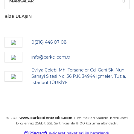
MARKALAR
BİZE ULAŞIN
0(216) 446 07 08
info@carkci.com.tr
Evliya Çelebi Mh. Tersaneler Cd. Gani Sk. Nuh
Sanayi Sitesi No: 36 P.K. 34944 İçmeler, Tuzla,
İstanbul TÜRKİYE
© 2021
www.carkcidenizcilik.com
Tüm Hakları Saklıdır. Kredi kartı
bilgileriniz 256bit SSL Sertifikası ile %100 koruma altındadır.
ile
ideasoft
e-