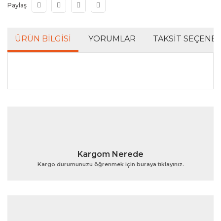
Paylaş
ÜRÜN BILGISI
YORUMLAR
TAKSIT SEÇENEK
Bu ürünün fiyat bilgisi, resim, ürün açıklamalarında ve
diğer konularda yetersiz gördüğünüz noktaları öneri
Bu ürüne ilk yorumu siz yapın!
formunu kullanarak tarafımıza iletebilirsiniz.
Görüş ve önerileriniz için teşekkür ederiz.
Yorum Yaz
Ürün resmi kalitesiz, bozuk veya görüntülenemiyor.
Kargom Nerede
Ürün açıklamasında eksik bilgiler bulunuyor.
Kargo durumunuzu öğrenmek için buraya tıklayınız.
Ürün bilgilerinde hatalar bulunuyor.
Ürün fiyatı diğer sitelerden daha pahalı.
Bu ürüne benzer farklı alternatifler olmalı.