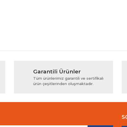
rında ve diğer konularda yetersiz gördüğünüz noktaları öneri formunu kul
Bu ürüne ilk yorumu siz yapın!
Garantili Ürünler
iyor.
Yorum Yaz
Tüm ürünlerimiz garantili ve sertifikalı
ürün çeşitlerinden oluşmaktadır.
S