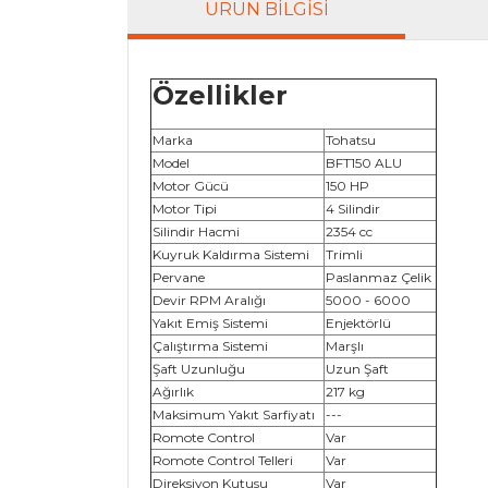
ÜRÜN BILGISI
Özellikler
Marka
Tohatsu
Model
BFT150 ALU
Motor Gücü
150 HP
Motor Tipi
4 Silindir
Silindir Hacmi
2354 cc
Kuyruk Kaldırma Sistemi
Trimli
Pervane
Paslanmaz Çelik
Devir RPM Aralığı
5000 - 6000
Yakıt Emiş Sistemi
Enjektörlü
Çalıştırma Sistemi
Marşlı
Şaft Uzunluğu
Uzun Şaft
Ağırlık
217 kg
Maksimum Yakıt Sarfiyatı
---
Romote Control
Var
Romote Control Telleri
Var
Direksiyon Kutusu
Var