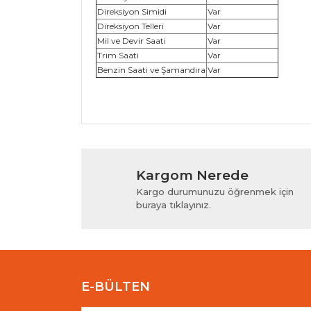
Direksiyon Simidi
Var
Direksiyon Telleri
Var
Mil ve Devir Saati
Var
Trim Saati
Var
Benzin Saati ve Şamandıra
Var
Bu ürünün fiyat bilgisi, resim, ürün açıklamala
Görüş ve önerileriniz için teşekkür ederiz.
Kargom Nerede
Ürün resmi kalitesiz, bozuk veya görüntülenem
Kargo durumunuzu öğrenmek için
Ürün açıklamasında eksik bilgiler bulunuyor.
buraya tıklayınız.
Ürün bilgilerinde hatalar bulunuyor.
Ürün fiyatı diğer sitelerden daha pahalı.
Bu ürüne benzer farklı alternatifler olmalı.
E-BÜLTEN