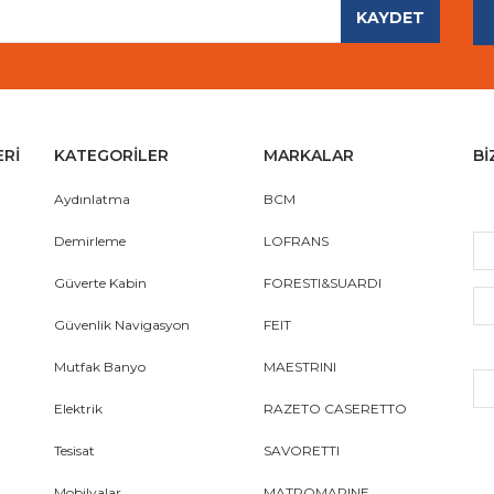
KAYDET
Gönder
ERİ
KATEGORİLER
MARKALAR
Bİ
Aydınlatma
BCM
Demirleme
LOFRANS
Güverte Kabin
FORESTI&SUARDI
Güvenlik Navigasyon
FEIT
Mutfak Banyo
MAESTRINI
Elektrik
RAZETO CASERETTO
Tesisat
SAVORETTI
Mobilyalar
MATROMARINE