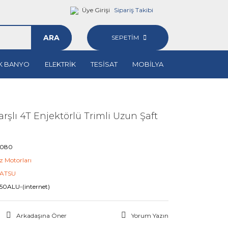
Üye Girişi
Sipariş Takibi
ARA
SEPETİM
K BANYO
ELEKTRİK
TESİSAT
MOBİLYA
şlı 4T Enjektörlü Trimli Uzun Şaft
0080
z Motorları
ATSU
50ALU-(internet)
Arkadaşına Öner
Yorum Yazın