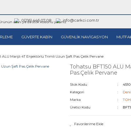
0(216) 446 07 08
info@carkci.com.tr
RLEME
GÜVERTE KABİN
GÜVENLİK NAVİGASYON
MUTFA
 ALU Marşlı 4T Enjektörlü Trimli Uzun Şaft Pas.Çelik Pervane
Tohatsu BFT150 ALU Mar
Pas.Çelik Pervane
Stok Kodu
451
Kategori
Deni
Marka
TOH
Üretici Kodu
BFT1