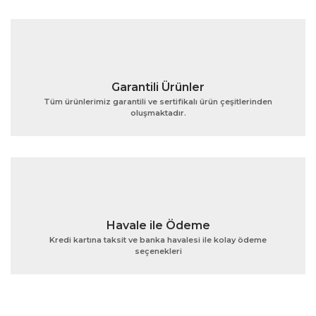
Ürün fiyatı diğer sitelerden daha pahalı.
Bu ürüne benzer farklı alternatifler olmalı.
Garantili Ürünler
Tüm ürünlerimiz garantili ve sertifikalı ürün çeşitlerinden
oluşmaktadır.
Gönder
Havale ile Ödeme
Kredi kartına taksit ve banka havalesi ile kolay ödeme
seçenekleri