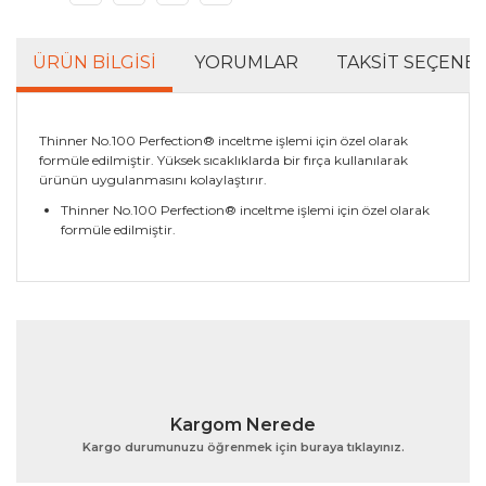
ÜRÜN BILGISI
YORUMLAR
TAKSIT SEÇENEK
Thinner No.100 Perfection® inceltme işlemi için özel olarak
formüle edilmiştir. Yüksek sıcaklıklarda bir fırça kullanılarak
ürünün uygulanmasını kolaylaştırır.
Thinner No.100 Perfection® inceltme işlemi için özel olarak
formüle edilmiştir.
Bu ürünün fiyat bilgisi, resim, ürün açıklamalarında ve
diğer konularda yetersiz gördüğünüz noktaları öneri
Bu ürüne ilk yorumu siz yapın!
formunu kullanarak tarafımıza iletebilirsiniz.
Görüş ve önerileriniz için teşekkür ederiz.
Yorum Yaz
Ürün resmi kalitesiz, bozuk veya görüntülenemiyor.
Kargom Nerede
Ürün açıklamasında eksik bilgiler bulunuyor.
Kargo durumunuzu öğrenmek için buraya tıklayınız.
Ürün bilgilerinde hatalar bulunuyor.