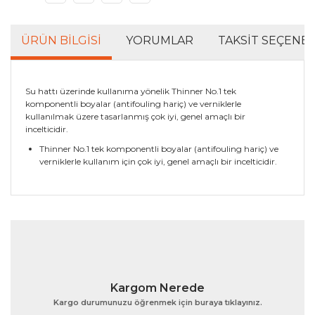
ÜRÜN BILGISI
YORUMLAR
TAKSIT SEÇENEK
Su hattı üzerinde kullanıma yönelik Thinner No.1 tek
komponentli boyalar (antifouling hariç) ve verniklerle
kullanılmak üzere tasarlanmış çok iyi, genel amaçlı bir
incelticidir.
Thinner No.1 tek komponentli boyalar (antifouling hariç) ve
verniklerle kullanım için çok iyi, genel amaçlı bir incelticidir.
Bu ürünün fiyat bilgisi, resim, ürün açıklamalarında ve
diğer konularda yetersiz gördüğünüz noktaları öneri
Bu ürüne ilk yorumu siz yapın!
formunu kullanarak tarafımıza iletebilirsiniz.
Görüş ve önerileriniz için teşekkür ederiz.
Yorum Yaz
Ürün resmi kalitesiz, bozuk veya görüntülenemiyor.
Kargom Nerede
Ürün açıklamasında eksik bilgiler bulunuyor.
Kargo durumunuzu öğrenmek için buraya tıklayınız.
Ürün bilgilerinde hatalar bulunuyor.