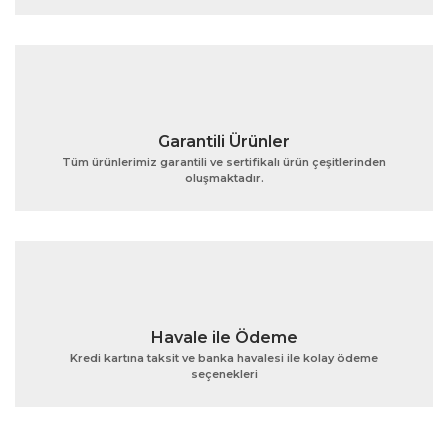
Ürün fiyatı diğer sitelerden daha pahalı.
Bu ürüne benzer farklı alternatifler olmalı.
Garantili Ürünler
Tüm ürünlerimiz garantili ve sertifikalı ürün çeşitlerinden
oluşmaktadır.
Gönder
Havale ile Ödeme
Kredi kartına taksit ve banka havalesi ile kolay ödeme
seçenekleri