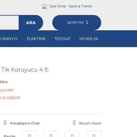
Üye Girişi
Sipariş Takibi
ARA
SEPETİM
K BANYO
ELEKTRİK
TESİSAT
MOBİLYA
Tik Koruyucu 4 lt.
8104
yucular
K WONDER
Arkadaşına Öner
Yorum Yazın
Paylaş