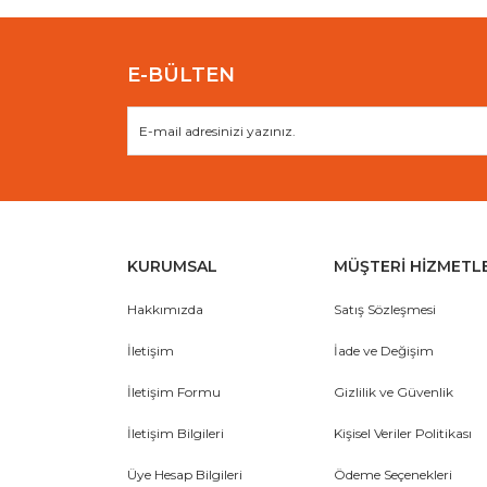
Bu ürüne benzer farklı alternatifler olmalı.
E-BÜLTEN
KURUMSAL
MÜŞTERİ HİZMETL
Hakkımızda
Satış Sözleşmesi
İletişim
İade ve Değişim
İletişim Formu
Gizlilik ve Güvenlik
İletişim Bilgileri
Kişisel Veriler Politikası
Üye Hesap Bilgileri
Ödeme Seçenekleri