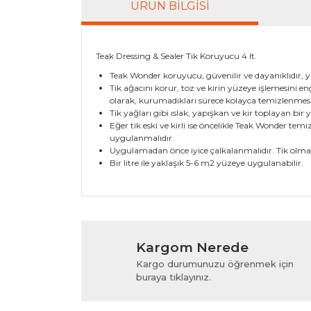
ÜRÜN BILGISI
Teak Dressing & Sealer Tik Koruyucu 4 lt.
Teak Wonder koruyucu, güvenilir ve dayanıklıdır, ya
Tik ağacını korur, toz ve kirin yüzeye işlemesini eng
olarak, kurumadıkları sürece kolayca temizlenmesi
Tik yağları gibi ıslak, yapışkan ve kir toplayan b
Eğer tik eski ve kirli ise öncelikle Teak Wonder te
uygulanmalıdır.
Uygulamadan önce iyice çalkalanmalıdır. Tik olm
Bir litre ile yaklaşık 5-6 m2 yüzeye uygulanabilir.
Bu ürünün fiyat bilgisi, resim, ürün açıklamala
Görüş ve önerileriniz için teşekkür ederiz.
Kargom Nerede
Ürün resmi kalitesiz, bozuk veya görüntülenem
Kargo durumunuzu öğrenmek için
Ürün açıklamasında eksik bilgiler bulunuyor.
buraya tıklayınız.
Ürün bilgilerinde hatalar bulunuyor.
Ürün fiyatı diğer sitelerden daha pahalı.