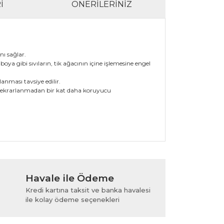
I
ÖNERILERINIZ
nı sağlar.
boya gibi sıvıların, tik ağacının içine işlemesine engel
anması tavsiye edilir.
eci tekrarlanmadan bir kat daha koruyucu
lanarak tarafımıza iletebilirsiniz.
Havale ile Ödeme
Kredi kartına taksit ve banka havalesi
ile kolay ödeme seçenekleri