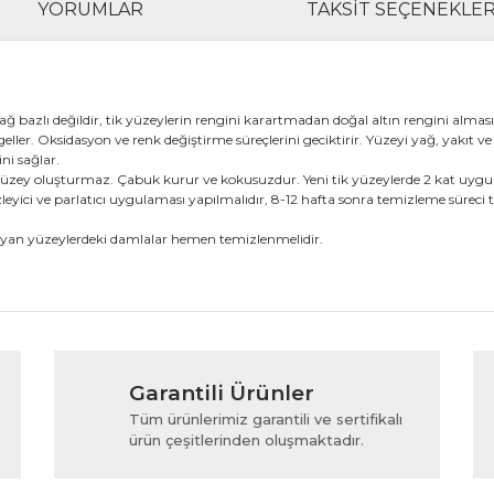
YORUMLAR
TAKSIT SEÇENEKLER
ğ bazlı değildir, tik yüzeylerin rengini karartmadan doğal altın rengini alması
eller. Oksidasyon ve renk değiştirme süreçlerini geciktirir. Yüzeyi yağ, yakıt ve 
ni sağlar.
ir yüzey oluşturmaz. Çabuk kurur ve kokusuzdur. Yeni tik yüzeylerde 2 kat uygul
mizleyici ve parlatıcı uygulaması yapılmalıdır, 8-12 hafta sonra temizleme sür
ayan yüzeylerdeki damlalar hemen temizlenmelidir.
rında ve diğer konularda yetersiz gördüğünüz noktaları öneri formunu kul
Bu ürüne ilk yorumu siz yapın!
Garantili Ürünler
iyor.
Yorum Yaz
Tüm ürünlerimiz garantili ve sertifikalı
ürün çeşitlerinden oluşmaktadır.