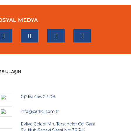
OSYAL MEDYA
ZE ULAŞIN
0(216) 446 07 08
info@carkci.com.tr
Evliya Çelebi Mh. Tersaneler Cd. Gani
Sk. Nuh Sanayi Sitesi No: 36 P.K.