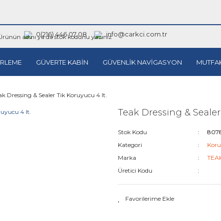
0(216) 446 07 08
info@carkci.com.tr
RLEME
GÜVERTE KABİN
GÜVENLİK NAVİGASYON
MUTFA
ak Dressing & Sealer Tik Koruyucu 4 lt.
Teak Dressing & Sealer 
Stok Kodu
807
Kategori
Koru
Marka
TEA
Üretici Kodu