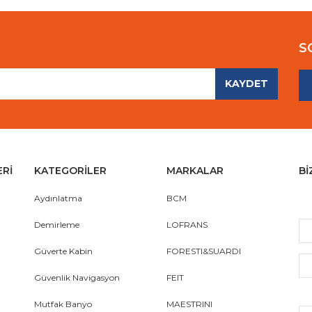
S
KAYDET
Gönder
ERİ
KATEGORİLER
MARKALAR
Bİ
Aydınlatma
BCM
Demirleme
LOFRANS
Güverte Kabin
FORESTI&SUARDI
Güvenlik Navigasyon
FEIT
Mutfak Banyo
MAESTRINI