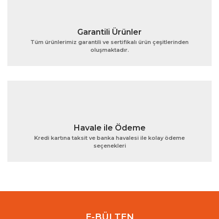
Garantili Ürünler
Tüm ürünlerimiz garantili ve sertifikalı ürün çeşitlerinden
oluşmaktadır.
Gönder
Havale ile Ödeme
Kredi kartına taksit ve banka havalesi ile kolay ödeme
seçenekleri
E-BÜLTEN