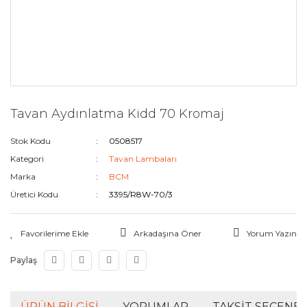
Tavan Aydınlatma Kidd 70 Kromaj
Stok Kodu
0508517
Kategori
Tavan Lambaları
Marka
BCM
Üretici Kodu
3395/R8W-70/3
Arkadaşına Öner
Yorum Yazın
Paylaş
ÜRÜN BILGISI
YORUMLAR
TAKSIT SEÇENEK