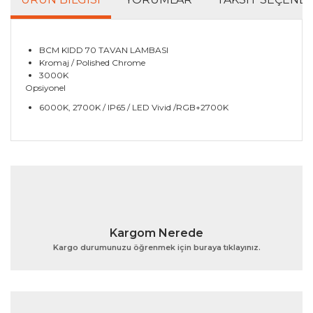
BCM KIDD 70 TAVAN LAMBASI
Kromaj / Polished Chrome
3000K
Opsiyonel
6000K, 2700K / IP65 / LED Vivid /RGB+2700K
Bu ürünün fiyat bilgisi, resim, ürün açıklamalarında ve
diğer konularda yetersiz gördüğünüz noktaları öneri
Bu ürüne ilk yorumu siz yapın!
formunu kullanarak tarafımıza iletebilirsiniz.
Görüş ve önerileriniz için teşekkür ederiz.
Yorum Yaz
Ürün resmi kalitesiz, bozuk veya görüntülenemiyor.
Kargom Nerede
Ürün açıklamasında eksik bilgiler bulunuyor.
Kargo durumunuzu öğrenmek için buraya tıklayınız.
Ürün bilgilerinde hatalar bulunuyor.
Ürün fiyatı diğer sitelerden daha pahalı.
Bu ürüne benzer farklı alternatifler olmalı.