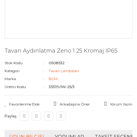
Tavan Aydınlatma Zeno 1 25 Kromaj IP65
Stok Kodu
0508532
Kategori
Tavan Lambaları
Marka
BCM
Üretici Kodu
3357/U1W-25/3
Arkadaşına Öner
Yorum Yazın
Paylaş
ÜRÜN BILGISI
YORUMLAR
TAKSIT SEÇENEK