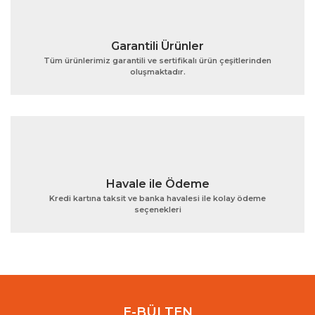
Garantili Ürünler
Tüm ürünlerimiz garantili ve sertifikalı ürün çeşitlerinden
oluşmaktadır.
Gönder
Havale ile Ödeme
Kredi kartına taksit ve banka havalesi ile kolay ödeme
seçenekleri
E-BÜLTEN