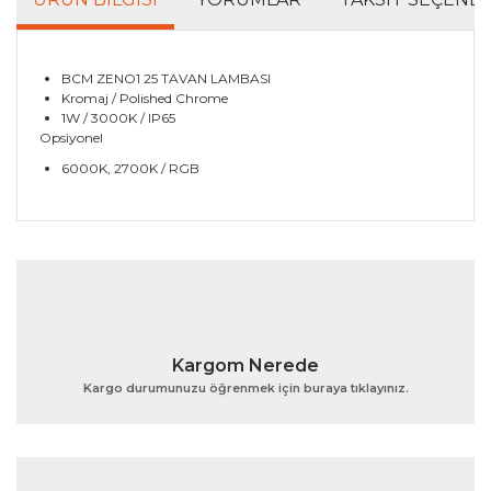
BCM ZENO1 25 TAVAN LAMBASI
Kromaj / Polished Chrome
1W / 3000K / IP65
Opsiyonel
6000K, 2700K / RGB
Bu ürünün fiyat bilgisi, resim, ürün açıklamalarında ve
diğer konularda yetersiz gördüğünüz noktaları öneri
Bu ürüne ilk yorumu siz yapın!
formunu kullanarak tarafımıza iletebilirsiniz.
Görüş ve önerileriniz için teşekkür ederiz.
Yorum Yaz
Ürün resmi kalitesiz, bozuk veya görüntülenemiyor.
Kargom Nerede
Ürün açıklamasında eksik bilgiler bulunuyor.
Kargo durumunuzu öğrenmek için buraya tıklayınız.
Ürün bilgilerinde hatalar bulunuyor.
Ürün fiyatı diğer sitelerden daha pahalı.
Bu ürüne benzer farklı alternatifler olmalı.